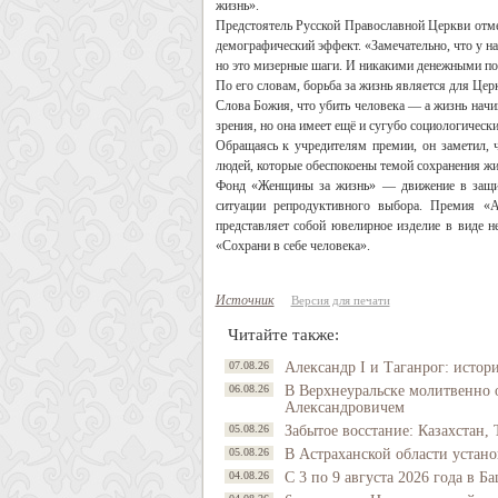
жизнь».
Предстоятель Русской Православной Церкви отме
демографический эффект. «Замечательно, что у на
но это мизерные шаги. И никакими денежными по
По его словам, борьба за жизнь является для Це
Слова Божия, что убить человека — а жизнь начи
зрения, но она имеет ещё и сугубо социологическ
Обращаясь к учредителям премии, он заметил, 
людей, которые обеспокоены темой сохранения жи
Фонд «Женщины за жизнь» — движение в защит
ситуации репродуктивного выбора. Премия «
представляет собой ювелирное изделие в виде н
«Сохрани в себе человека».
Источник
Версия для печати
Читайте также:
07.08.26
Александр I и Таганрог: истор
06.08.26
В Верхнеуральске молитвенно 
Александровичем
05.08.26
Забытое восстание: Казахстан, 
05.08.26
В Астраханской области устано
04.08.26
С 3 по 9 августа 2026 года в 