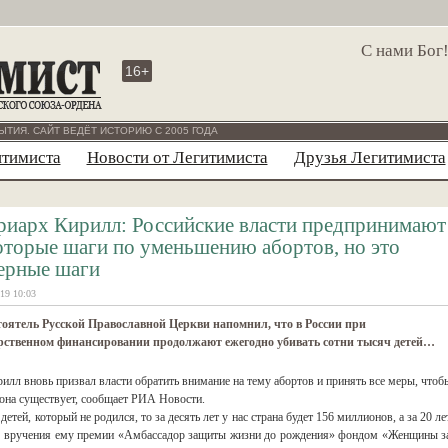
С нами Бог
16+
ЫТИЯ. САЙТ ВЕДЁТ ИСТОРИЮ С 2005 ГОДА
итимиста
Новости от Легитимиста
Друзья Легитимиста
риарх Кирилл: Российские власти предпринимают
оторые шаги по уменьшению абортов, но это
ерные шаги
19 10:03
оятель Русской Православной Церкви напомнил, что в России при
арственном финансировании продолжают ежегодно убивать сотни тысяч детей…
лл вновь призвал власти обратить внимание на тему абортов и принять все меры, чтоб
 она существует, сообщает РИА Новости.
тей, который не родился, то за десять лет у нас страна будет 156 миллионов, а за 20 ле
я вручения ему премии «Амбассадор защиты жизни до рождения» фондом «Женщины з