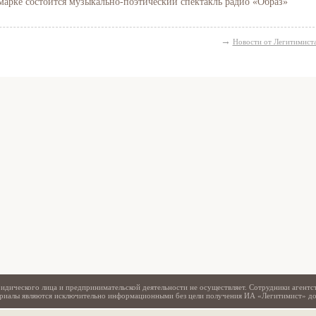
марке состоится музыкально-поэтический спектакль радио «Образ»
→
Новости от Легитимист
Свидетельство
идического лица и предпринимательской деятельности не осуществляет. Сотрудники агентс
териалы являются исключительно информационными без цели получения ИА «Легитимист» д