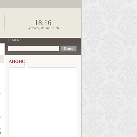
!
18:16
Суббота, 08 авг. 2026
ПОИСК
:
ы
т
а