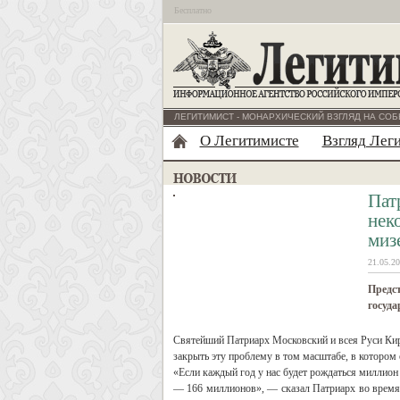
Бесплатно
ЛЕГИТИМИСТ - МОНАРХИЧЕСКИЙ ВЗГЛЯД НА СОБ
О Легитимисте
Взгляд Лег
Пат
нек
миз
21.05.20
Предст
госуд
Святейший Патриарх Московский и всея Руси Кири
закрыть эту проблему в том масштабе, в котором
«Если каждый год у нас будет рождаться миллион де
— 166 миллионов», — сказал Патриарх во врем