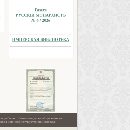
Газета
РУССКIЙ МОНАРХИСТЪ
а
№ 6 / 2026
ИМПЕРСКАЯ БИБЛИОТЕКА
тва работают безвозмездно на общественных
охода или иной имущественной выгоды.