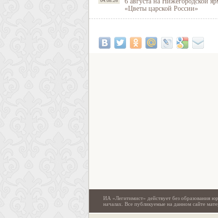
04.08.26
6 августа на Нижегородской яр
«Цветы царской России»
ИА «Легитимист» действует без образования юр
началах. Все публикуемые на данном сайте ма