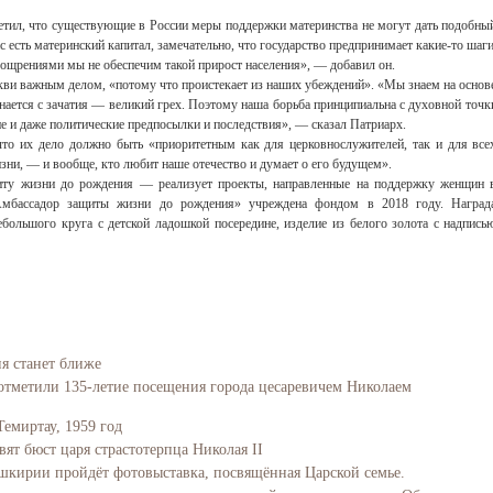
тил, что существующие в России меры поддержки материнства не могут дать подобны
с есть материнский капитал, замечательно, что государство предпринимает какие-то шаги
ощрениями мы не обеспечим такой прирост населения», — добавил он.
ркви важным делом, «потому что проистекает из наших убеждений». «Мы знаем на основ
нается с зачатия — великий грех. Поэтому наша борьба принципиальна с духовной точк
ие и даже политические предпосылки и последствия», — сказал Патриарх.
что их дело должно быть «приоритетным как для церковнослужителей, так и для все
зни, — и вообще, кто любит наше отечество и думает о его будущем».
у жизни до рождения — реализует проекты, направленные на поддержку женщин 
Амбассадор защиты жизни до рождения» учреждена фондом в 2018 году. Наград
ебольшого круга с детской ладошкой посередине, изделие из белого золота с надпись
ия станет ближе
отметили 135-летие посещения города цесаревичем Николаем
Темиртау, 1959 год
вят бюст царя страстотерпца Николая II
Башкирии пройдёт фотовыставка, посвящённая Царской семье.