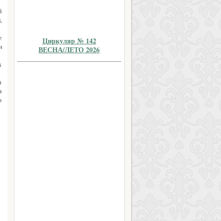
й
,
е
Циркуляр № 142
и
ВЕСНА/ЛЕТО 2026
х
в
а
ю