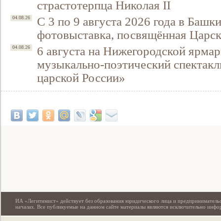
страстотерпца Николая II
С 3 по 9 августа 2026 года в Башк
04.08.26
фотовыставка, посвящённая Царск
6 августа на Нижегородской ярмар
04.08.26
музыкально-поэтический спектакл
царской России»
Свидетельство
ИА «Легитимист» действует без образования юридического лица и предпринимательс
началах. Все публикуемые на данном сайте материалы являются исключительно инф