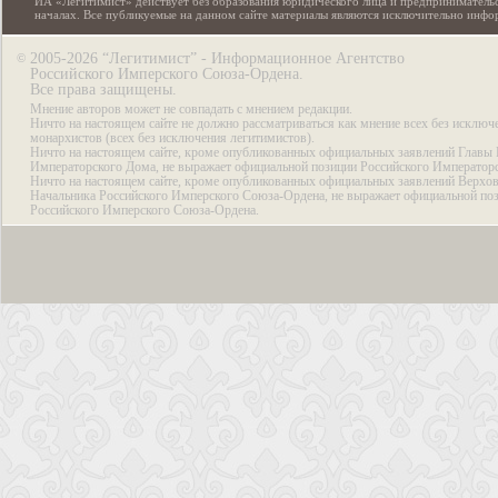
ИА «Легитимист» действует без образования юридического лица и предпринимательс
началах. Все публикуемые на данном сайте материалы являются исключительно инф
2005-2026 “Легитимист” - Информационное Агентство
©
Российского Имперского Союза-Ордена.
Все права защищены.
Мнение авторов может не совпадать с мнением редакции.
Ничто на настоящем сайте не должно рассматриваться как мнение всех без исключ
монархистов (всех без исключения легитимистов).
Ничто на настоящем сайте, кроме опубликованных официальных заявлений Главы 
Императорского Дома, не выражает официальной позиции Российского Император
Ничто на настоящем сайте, кроме опубликованных официальных заявлений Верхов
Начальника Российского Имперского Союза-Ордена, не выражает официальной по
Российского Имперского Союза-Ордена.