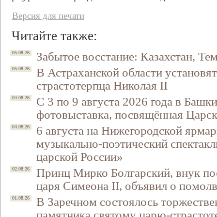
Версия для печати
Читайте также:
Забытое восстание: Казахстан, Тем
05.08.26
В Астраханской области установят
05.08.26
страстотерпца Николая II
С 3 по 9 августа 2026 года в Башк
04.08.26
фотовыставка, посвящённая Царск
6 августа на Нижегородской ярмар
04.08.26
музыкально-поэтический спектакл
царской России»
Принц Мирко Болгарский, внук по
02.08.26
царя Симеона II, объявил о помол
В Заречном состоялось торжестве
01.08.26
памятника святому царю-страстот