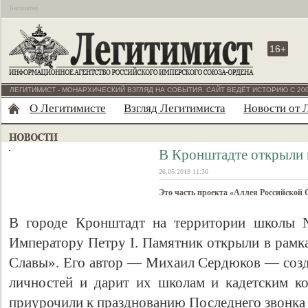
Бесплатно
16+
ЛЕГИТИМИСТ - МОНАРХИЧЕСКИЙ ВЗГЛЯД НА СОБЫТИЯ. САЙТ ВЕДЁТ ИСТОРИЮ С 200
О Легитимисте
Взгляд Легитимиста
Новости от 
В Кронштадте открыли 
26.05.2019 11:30
Это часть проекта «Аллея Российской 
В городе Кронштадт на территории школы 
Императору Петру I. Памятник открыли в рамк
Славы». Его автор — Михаил Сердюков — созд
личностей и дарит их школам и кадетским к
приурочили к празднованию Последнего звонка