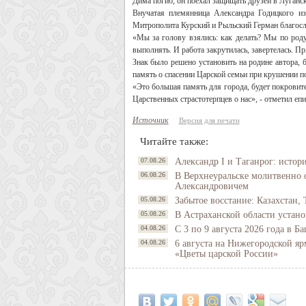
Дима погиб, он поехал защищать друзей в Луганск
Внучатая племянница Александра Годицкого и
Митрополита Курский и Рыльский Герман благосл
«Мы за голову взялись: как делать? Мы по роду
выполнять. И работа закрутилась, завертелась. П
Знак было решено установить на родине автора, 
память о спасении Царской семьи при крушении по
«Это большая память для города, будет покровит
Царственных страстотерпцев о нас», - отметил е
Источник
Версия для печати
Читайте также:
07.08.26
Александр I и Таганрог: истор
06.08.26
В Верхнеуральске молитвенно 
Александровичем
05.08.26
Забытое восстание: Казахстан, 
05.08.26
В Астраханской области устано
04.08.26
С 3 по 9 августа 2026 года в 
04.08.26
6 августа на Нижегородской яр
«Цветы царской России»