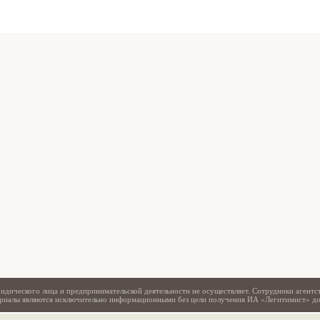
Свидетельство
идического лица и предпринимательской деятельности не осуществляет. Сотрудники агентс
териалы являются исключительно информационными без цели получения ИА «Легитимист» д