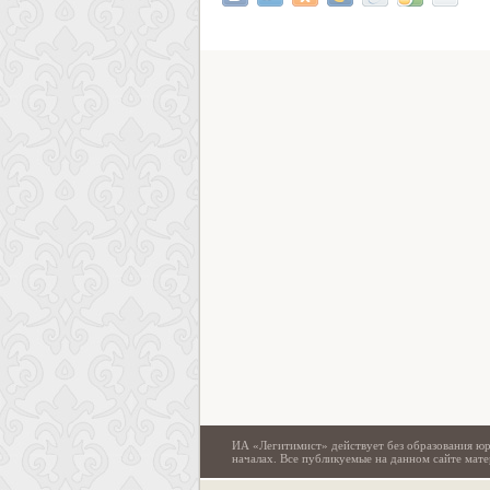
ИА «Легитимист» действует без образования юр
началах. Все публикуемые на данном сайте ма