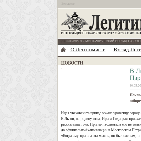
Бесплатно
ЛЕГИТИМИСТ - МОНАРХИЧЕСКИЙ ВЗГЛЯД НА СОБ
О Легитимисте
Взгляд Лег
В Л
Цар
30.05.20
Поклон
соборе
Идея увековечить принадлежала уроженцу города
В Льгов, на родину отца, Ирина Годицкая приеха
рассказывает она. Причем, волновала его не тол
до официальной канонизации в Московском Патриар
«Когда ему пришла эта мысль, он был слепым, и 