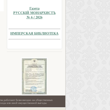
Газета
РУССКIЙ МОНАРХИСТЪ
№ 6 / 2026
ИМПЕРСКАЯ БИБЛИОТЕКА
тва работают безвозмездно на общественных
охода или иной имущественной выгоды.