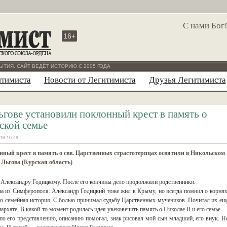
С нами Бог
16+
ЫТИЯ. САЙТ ВЕДЁТ ИСТОРИЮ С 2005 ГОДА
итимиста
Новости от Легитимиста
Друзья Легитимиста
ьгове установили поклонный крест в память о
ской семье
19 10:48
ный крест в память о свв. Царственных страстотерпцах освятили в Никольском
 Льгова (Курская область)
 Александру Годицкому. После его кончины дело продолжили родственники.
ла из Симферополя. Александр Годицкий тоже жил в Крыму, но всегда помнил о корнях
ько семейная история. С болью принимал судьбу Царственных мучеников. Почитал их ещ
хате. В какой-то момент родилась идея увековечить память о Николае II и его семье.
по его представлению, описанию помогал, знак рисовал мой сын младший, его внук. Н