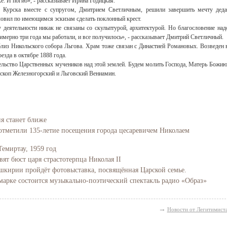
е. И погиб», - рассказывает Ирина Годицкая.
з Курска вместе с супругом, Дмитрием Светличным, решили завершить мечту деда
овил по имеющимся эскизам сделать поклонный крест.
 деятельности никак не связаны со скульптурой, архитектурой. Но благословение над
римерно три года мы работали, и все получилось», - рассказывает Дмитрий Светличный.
близ Никольского собора Льгова. Храм тоже связан с Династией Романовых. Возведен 
езда в октябре 1888 года.
ельство Царственных мучеников над этой землей. Будем молить Господа, Матерь Божию
пископ Железногорский и Льговский Вениамин.
ия станет ближе
отметили 135-летие посещения города цесаревичем Николаем
Темиртау, 1959 год
вят бюст царя страстотерпца Николая II
Башкирии пройдёт фотовыставка, посвящённая Царской семье.
марке состоится музыкально-поэтический спектакль радио «Образ»
→
Новости от Легитимист