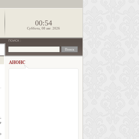
!
00:54
Суббота, 08 авг. 2026
ПОИСК
:
,
е
о