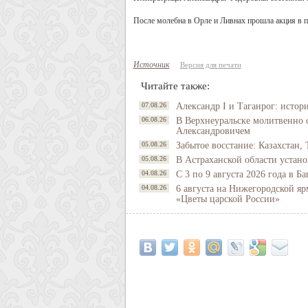
После молебна в Орле и Ливнах прошла акция в п
Источник
Версия для печати
Читайте также:
07.08.26
Александр I и Таганрог: истор
06.08.26
В Верхнеуральске молитвенно 
Александровичем
05.08.26
Забытое восстание: Казахстан, 
05.08.26
В Астраханской области устано
04.08.26
С 3 по 9 августа 2026 года в 
04.08.26
6 августа на Нижегородской яр
«Цветы царской России»