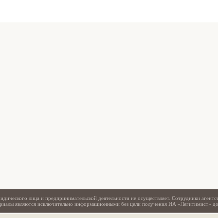
Свидетельство
идического лица и предпринимательской деятельности не осуществляет. Сотрудники агентс
териалы являются исключительно информационными без цели получения ИА «Легитимист» д