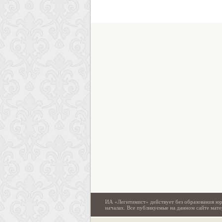
ИА «Легитимист» действует без образования юр
началах. Все публикуемые на данном сайте ма