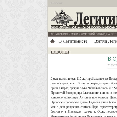
Бесплатно
ЛЕГИТИМИСТ - МОНАРХИЧЕСКИЙ ВЗГЛЯД НА СОБ
О Легитимисте
Взгляд Лег
В О
23.05.20
9 мая исполнилось 115 лет пребыванию св Импер
стилю в день своего 35-летия, перед отправкой 
принял парад драгун 51-го Черниговского и 52-
Пресвятой Богородицы благословил воинов в пох
женского монастыря Антония преподнесла Царю
Орловской городской думой Садовая улица была 
мая в день рождения святого Царя страстотерп
братства» в Иверском храме г. Орла, постро
Императрицы Александры Федоровны состоялся м