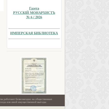
Газета
РУССКIЙ МОНАРХИСТЪ
№ 6 / 2026
ИМПЕРСКАЯ БИБЛИОТЕКА
тва работают безвозмездно на общественных
охода или иной имущественной выгоды.