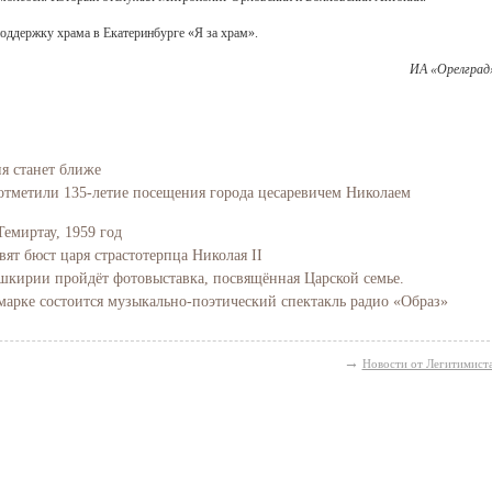
оддержку храма в Екатеринбурге «Я за храм».
ИА «Орелград
ия станет ближе
отметили 135-летие посещения города цесаревичем Николаем
Темиртау, 1959 год
вят бюст царя страстотерпца Николая II
Башкирии пройдёт фотовыставка, посвящённая Царской семье.
марке состоится музыкально-поэтический спектакль радио «Образ»
→
Новости от Легитимист