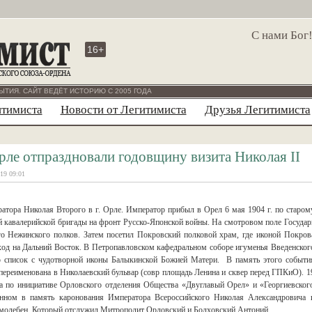
С нами Бог
16+
ЫТИЯ. САЙТ ВЕДЁТ ИСТОРИЮ С 2005 ГОДА
итимиста
Новости от Легитимиста
Друзья Легитимиста
рле отпраздновали годовщину визита Николая II
19 09:01
атора Николая Второго в г. Орле. Император прибыл в Орел 6 мая 1904 г. по старом
2-й кавалерийской бригады на фронт Русско-Японской войны. На смотровом поле Государ
го Нежинского полков. Затем посетил Покровский полковой храм, где иконой Покров
од на Дальний Восток. В Петропавловском кафедральном соборе игуменья Введенског
 список с чудотворной иконы Балыкинской Божией Матери. В память этого событи
переименована в Николаевский бульвар (совр площадь Ленина и сквер перед ГПКиО). 1
ца по инициативе Орловского отделения Общества «Двуглавый Орел» и «Георгиевског
енном в память каронования Императора Всероссийского Николая Александровича 
олебен. Который отслужил Митрополит Орловский и Болховский Антоний.