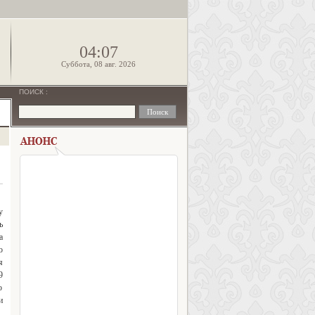
!
04:07
Суббота, 08 авг. 2026
ПОИСК
:
у
ь
а
о
я
9
о
и