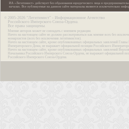
ИА «Легитимист» действует без образования юридического лица и предпринимательс
началах. Все публикуемые на данном сайте материалы являются исключительно инф
2005-2026 “Легитимист” - Информационное Агентство
©
Российского Имперского Союза-Ордена.
Все права защищены.
Мнение авторов может не совпадать с мнением редакции.
Ничто на настоящем сайте не должно рассматриваться как мнение всех без исключ
монархистов (всех без исключения легитимистов).
Ничто на настоящем сайте, кроме опубликованных официальных заявлений Главы 
Императорского Дома, не выражает официальной позиции Российского Император
Ничто на настоящем сайте, кроме опубликованных официальных заявлений Верхов
Начальника Российского Имперского Союза-Ордена, не выражает официальной по
Российского Имперского Союза-Ордена.