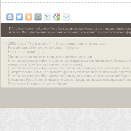
ИА «Легитимист» действует без образования юридического лица и предпринимательс
началах. Все публикуемые на данном сайте материалы являются исключительно инф
2005-2026 “Легитимист” - Информационное Агентство
©
Российского Имперского Союза-Ордена.
Все права защищены.
Мнение авторов может не совпадать с мнением редакции.
Ничто на настоящем сайте не должно рассматриваться как мнение всех без исключ
монархистов (всех без исключения легитимистов).
Ничто на настоящем сайте, кроме опубликованных официальных заявлений Главы 
Императорского Дома, не выражает официальной позиции Российского Император
Ничто на настоящем сайте, кроме опубликованных официальных заявлений Верхов
Начальника Российского Имперского Союза-Ордена, не выражает официальной по
Российского Имперского Союза-Ордена.