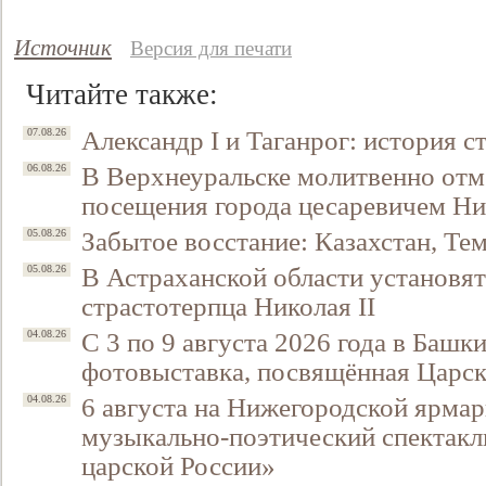
Источник
Версия для печати
Читайте также:
Александр I и Таганрог: история с
07.08.26
В Верхнеуральске молитвенно отм
06.08.26
посещения города цесаревичем Н
Забытое восстание: Казахстан, Тем
05.08.26
Свидетельство
В Астраханской области установят
05.08.26
страстотерпца Николая II
С 3 по 9 августа 2026 года в Башк
04.08.26
фотовыставка, посвящённая Царск
6 августа на Нижегородской ярмар
04.08.26
музыкально-поэтический спектакл
царской России»