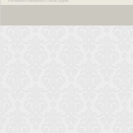
Российского Имперского Союза-Ордена.