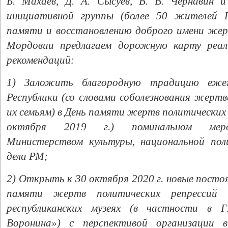
Б. Махаев, Д. А. Сысуев, В. В. Чернавин 
инициативной группы (более 50 жителей Ре
памяти и восстановлению доброго имени жер
Мордовии предлагаем дорожную карту реал
рекомендаций:
1) Заложить благородную традицию ежег
Республики (со словами соболезнования жертв
их семьям) в День памяти жертв политических 
Свидетельство
октября 2019 г.) поминальном мероп
Министерством культуры, национальной пол
дела РМ;
2) Открыть к 30 октября 2020 г. новые посто
памяти жертв политических репрессий 
республиканских музеях (в частности 
Воронина») с перспективой организации в