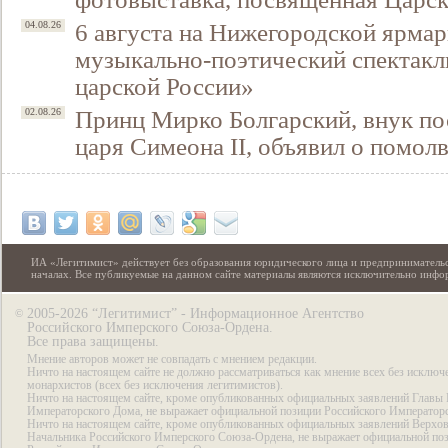
6 августа на Нижегородской ярмар
04.08.26
музыкально-поэтический спектакл
царской России»
Принц Мирко Болгарский, внук по
02.08.26
царя Симеона II, объявил о помол
ИА «Легитимист» действует без образования юридического лица и предпринимательс
началах. Все публикуемые на данном сайте материалы являются исключительно инф
2005-2026 “Легитимист” - Информационное Агентство
©
Российского Имперского Союза-Ордена.
Все права защищены.
Мнение авторов может не совпадать с мнением редакции.
Ничто на настоящем сайте не должно рассматриваться как мнение всех без исключ
монархистов (всех без исключения легитимистов).
Ничто на настоящем сайте, кроме опубликованных официальных заявлений Главы 
Императорского Дома, не выражает официальной позиции Российского Император
Ничто на настоящем сайте, кроме опубликованных официальных заявлений Верхов
Начальника Российского Имперского Союза-Ордена, не выражает официальной по