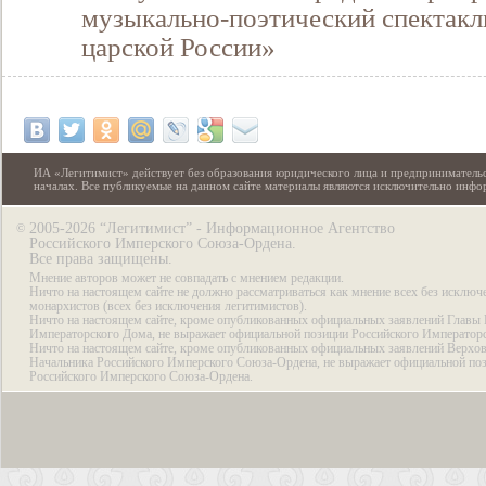
музыкально-поэтический спектакл
царской России»
ИА «Легитимист» действует без образования юридического лица и предпринимательс
началах. Все публикуемые на данном сайте материалы являются исключительно инф
2005-2026 “Легитимист” - Информационное Агентство
©
Российского Имперского Союза-Ордена.
Все права защищены.
Мнение авторов может не совпадать с мнением редакции.
Ничто на настоящем сайте не должно рассматриваться как мнение всех без исключ
монархистов (всех без исключения легитимистов).
Ничто на настоящем сайте, кроме опубликованных официальных заявлений Главы 
Императорского Дома, не выражает официальной позиции Российского Император
Ничто на настоящем сайте, кроме опубликованных официальных заявлений Верхов
Начальника Российского Имперского Союза-Ордена, не выражает официальной по
Российского Имперского Союза-Ордена.