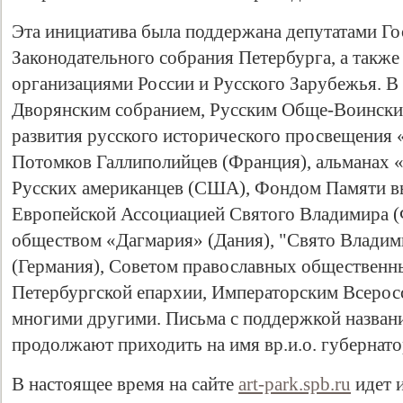
Эта инициатива была поддержана депутатами Г
Законодательного собрания Петербурга, а так
организациями России и Русского Зарубежья. В
Дворянским собранием, Русским Обще-Воинск
развития русского исторического просвещения
Потомков Галлиполийцев (Франция), альманах 
Русских американцев (США), Фондом Памяти в
Европейской Ассоциацией Святого Владимира (
Свидетельство
обществом «Дагмария» (Дания), "Свято Владим
(Германия), Советом православных общественн
Петербургской епархии, Императорским Всерос
многими другими. Письма с поддержкой назван
продолжают приходить на имя вр.и.о. губернато
В настоящее время на сайте
art-park.spb.ru
идет и