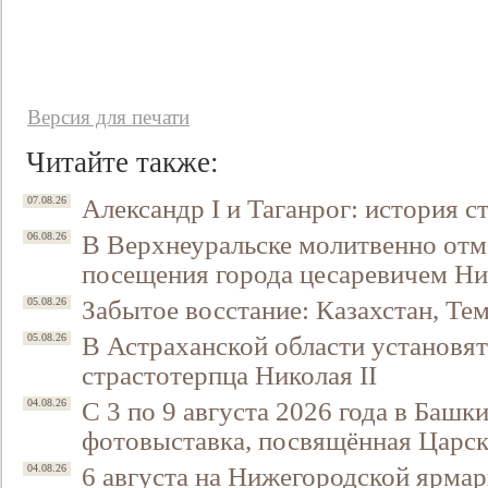
Версия для печати
Читайте также:
Александр I и Таганрог: история с
07.08.26
В Верхнеуральске молитвенно отм
06.08.26
посещения города цесаревичем Н
Забытое восстание: Казахстан, Тем
05.08.26
В Астраханской области установят
05.08.26
страстотерпца Николая II
С 3 по 9 августа 2026 года в Башк
04.08.26
фотовыставка, посвящённая Царск
6 августа на Нижегородской ярмар
04.08.26