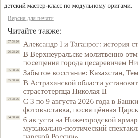
детский мастер-класс по модульному оригами.
Версия для печати
Читайте также:
Александр I и Таганрог: история с
07.08.26
В Верхнеуральске молитвенно отм
06.08.26
посещения города цесаревичем Н
Забытое восстание: Казахстан, Тем
05.08.26
В Астраханской области установят
05.08.26
страстотерпца Николая II
С 3 по 9 августа 2026 года в Башк
04.08.26
фотовыставка, посвящённая Царск
6 августа на Нижегородской ярмар
04.08.26
музыкально-поэтический спектакл
царской России»