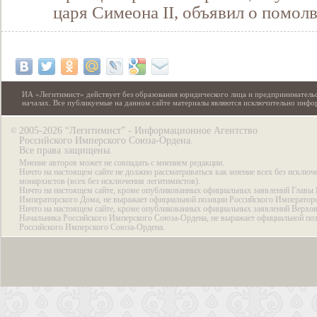
царя Симеона II, объявил о помол
ИА «Легитимист» действует без образования юридического лица и предпринимательс
началах. Все публикуемые на данном сайте материалы являются исключительно инф
2005-2026 “Легитимист” - Информационное Агентство
©
Российского Имперского Союза-Ордена.
Все права защищены.
Мнение авторов может не совпадать с мнением редакции.
Ничто на настоящем сайте не должно рассматриваться как мнение всех без исключ
монархистов (всех без исключения легитимистов).
Ничто на настоящем сайте, кроме опубликованных официальных заявлений Главы 
Императорского Дома, не выражает официальной позиции Российского Император
Ничто на настоящем сайте, кроме опубликованных официальных заявлений Верхов
Начальника Российского Имперского Союза-Ордена, не выражает официальной по
Российского Имперского Союза-Ордена.