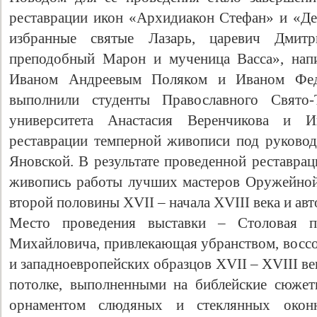
реставрации икон «Архидиакон Стефан» и «Де
избранные святые Лазарь, царевич Дмитр
преподобный Марон и мученица Васса», нап
Иваном Андреевым Поляком и Иваном Фе
выполнили студенты Православного Свято-Т
университета Анастасия Веренчикова и 
реставрации темперной живописи под руково
Яновской. В результате проведенной реставрац
живопись работы лучших мастеров Оружейной
второй половины XVII – начала XVIII века и ав
Место проведения выставки – Столовая п
Михайловича, привлекающая убранством, воссо
и западноевропейских образцов XVII – XVIII в
потолке, выполненными на библейские сюжет
орнаментом слюдяных и стеклянных окон