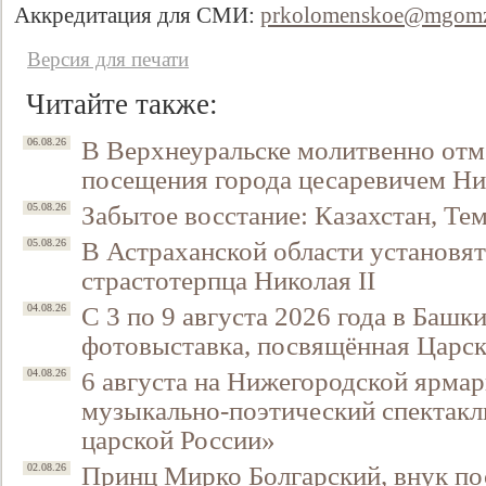
Аккредитация для СМИ:
prkolomenskoe@mgomz
Версия для печати
Читайте также:
В Верхнеуральске молитвенно отм
06.08.26
посещения города цесаревичем Н
Забытое восстание: Казахстан, Тем
05.08.26
В Астраханской области установят
05.08.26
страстотерпца Николая II
С 3 по 9 августа 2026 года в Башк
04.08.26
фотовыставка, посвящённая Царск
6 августа на Нижегородской ярмар
04.08.26
музыкально-поэтический спектакл
царской России»
Принц Мирко Болгарский, внук по
02.08.26