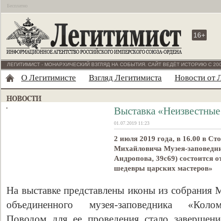
Бесплатно
16+
ЛЕГИТИМИСТ - МОНАРХИЧЕСКИЙ ВЗГЛЯД НА СОБЫТИЯ. САЙТ ВЕДЁТ ИСТОРИЮ С 200
О Легитимисте
Взгляд Легитимиста
Новости от 
Выставка «Неизвестные
01.07.2019 11:23
2 июля 2019 года, в 16.00 в С
Михайловича Музея-заповедни
Андропова, 39с69) состоится 
шедевры царских мастеров»
На выставке представлены иконы из собрания 
объединенного музея-заповедника «Коломе
Поводом для ее проведения стало завершени