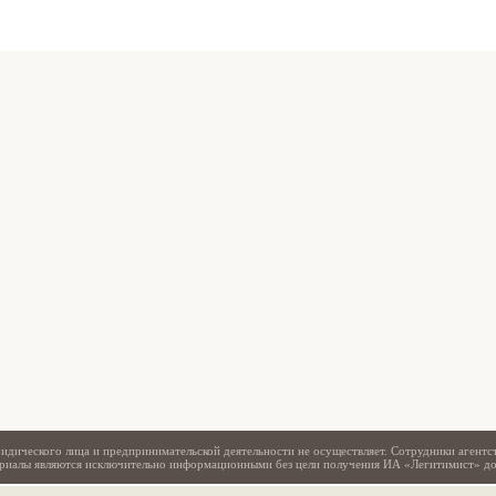
Свидетельство
идического лица и предпринимательской деятельности не осуществляет. Сотрудники агентс
териалы являются исключительно информационными без цели получения ИА «Легитимист» д