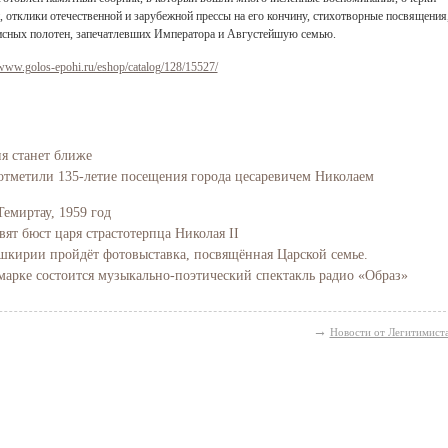
, отклики отечественной и зарубежной прессы на его кончину, стихотворные посвящения
исных полотен, запечатлевших Императора и Августейшую семью.
/www.golos-epohi.ru/eshop/catalog/128/15527/
ия станет ближе
отметили 135-летие посещения города цесаревичем Николаем
Темиртау, 1959 год
вят бюст царя страстотерпца Николая II
Башкирии пройдёт фотовыставка, посвящённая Царской семье.
марке состоится музыкально-поэтический спектакль радио «Образ»
→
Новости от Легитимист