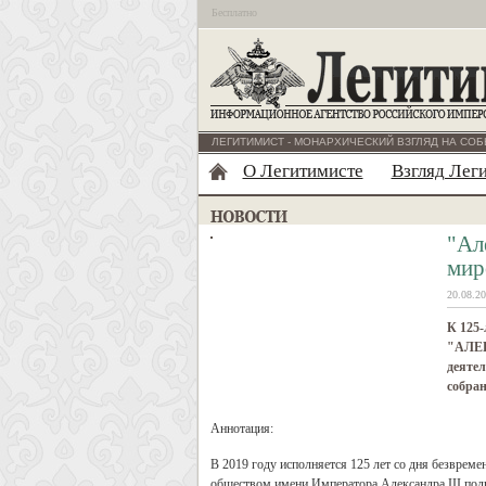
Бесплатно
ЛЕГИТИМИСТ - МОНАРХИЧЕСКИЙ ВЗГЛЯД НА СОБ
О Легитимисте
Взгляд Лег
"Ал
мир
20.08.20
К 125-
"АЛЕК
деяте
собра
Аннотация:
В 2019 году исполняется 125 лет со дня безврем
обществом имени Императора Александра III под