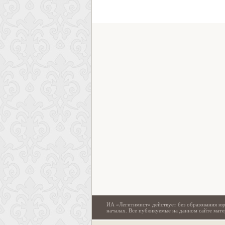
ИА «Легитимист» действует без образования юр
началах. Все публикуемые на данном сайте ма