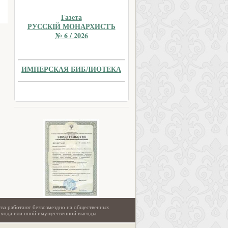
Газета
РУССКIЙ МОНАРХИСТЪ
№ 6 / 2026
ИМПЕРСКАЯ БИБЛИОТЕКА
тва работают безвозмездно на общественных
охода или иной имущественной выгоды.