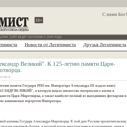
С нами Бог
16+
ЫТИЯ. САЙТ ВЕДЁТ ИСТОРИЮ С 2005 ГОДА
итимиста
Новости от Легитимиста
Друзья Легитимиста
ександр Великий". К 125-летию памяти Царя-
отворца.
19 08:54
летию памяти Государя РПО им. Императора Александра III издало книгу
САНДР ВЕЛИКИЙ", в которую вошло множество материалов о жизни и
льности Царя-Миротворца, а также наиболее полный из выходивших фотоархив и
ние живописных портретов Императора.
енной кончины Государя Александра-Миротворца. К этой да
те Русским просветительским
готовлен памятный сборник, в который вошли многочисленные воспоминания, очерки