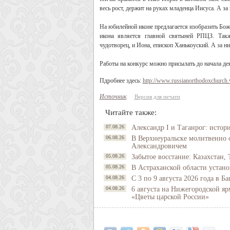
весь рост, держит на руках младенца Иисуса. А з
На юбилейной иконе предлагается изобразить Бож
икона является главной святыней РПЦЗ. Такж
чудотворец, и Иона, епископ Ханькоуский. А за 
Работы на конкурс можно присылать до начала де
Пдробнее здесь:
http://www.russianorthodoxchurch
Источник
Версия для печати
Читайте также:
07.08.26
Александр I и Таганрог: истор
06.08.26
В Верхнеуральске молитвенно 
Александровичем
05.08.26
Забытое восстание: Казахстан, 
05.08.26
В Астраханской области устано
04.08.26
С 3 по 9 августа 2026 года в 
04.08.26
6 августа на Нижегородской яр
«Цветы царской России»