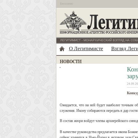
Бесплатно
ЛЕГИТИМИСТ - МОНАРХИЧЕСКИЙ ВЗГЛЯД НА СОБ
О Легитимисте
Взгляд Лег
Кон
зар
24.09.20
Конку
Ожидается, что на ней будет наиболее точным об
служения. Икону собираются передать в дар гост
В состав жюри войдут члены архиерейского синод
В качестве руководства предлагается икона Божи
сейчас хранится в Нью-Йорке в актовом зале Св