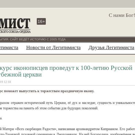
С нами Бог
16+
ЫТИЯ. САЙТ ВЕДЁТ ИСТОРИЮ С 2005 ГОДА
итимиста
Новости от Легитимиста
Друзья Легитимиста
курс иконописцев проведут к 100-летию Русской
убежной церкви
19 12:18
рс поможет выпустить к торжествам праздничную икону.
разом отражен исторический путь Церкви, её дух и наследие, сущность и уникальност
ям торжества на память об этом событии для будущих поколений.
а.
ей Матери «Всех скорбящих Радости», написанная архимандритом Киприаном. Его работ
ято-Троицкой духовной семинарии в Джорданвиле. На ней Богородица, изображённая в