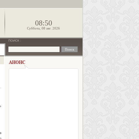
!
08:50
Суббота, 08 авг. 2026
ПОИСК
:
ь
а
о