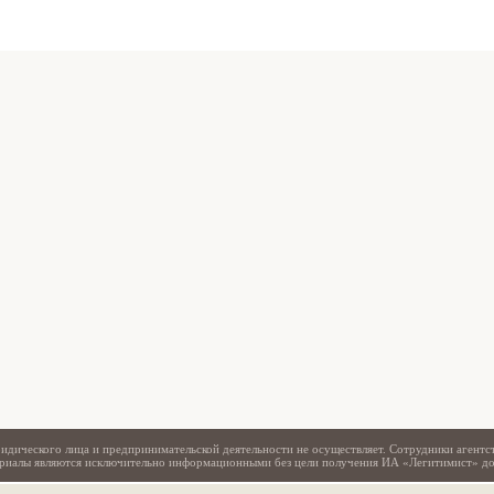
Свидетельство
идического лица и предпринимательской деятельности не осуществляет. Сотрудники агентс
териалы являются исключительно информационными без цели получения ИА «Легитимист» д