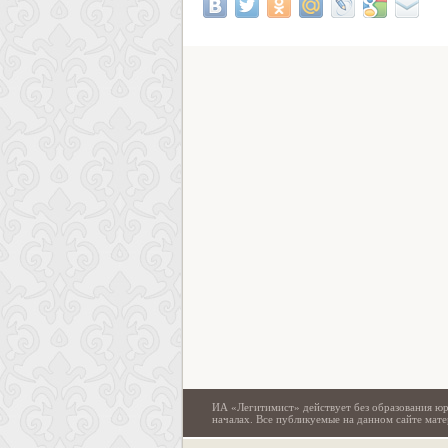
ИА «Легитимист» действует без образования юр
началах. Все публикуемые на данном сайте ма