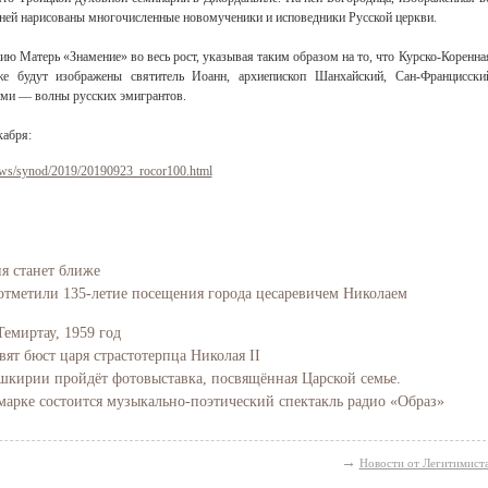
а ней нарисованы многочисленные новомученики и исповедники Русской церкви.
ию Матерь «Знамение» во весь рост, указывая таким образом на то, что Курско-Коренна
е будут изображены святитель Иоанн, архиепископ Шанхайский, Сан-Францисски
ними — волны русских эмигрантов.
кабря:
.ws/synod/2019/20190923_rocor100.html
ия станет ближе
отметили 135-летие посещения города цесаревичем Николаем
Темиртау, 1959 год
вят бюст царя страстотерпца Николая II
Башкирии пройдёт фотовыставка, посвящённая Царской семье.
марке состоится музыкально-поэтический спектакль радио «Образ»
→
Новости от Легитимист