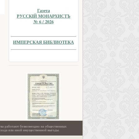
Газета
РУССКIЙ МОНАРХИСТЪ
№ 6 / 2026
ИМПЕРСКАЯ БИБЛИОТЕКА
тва работают безвозмездно на общественных
охода или иной имущественной выгоды.