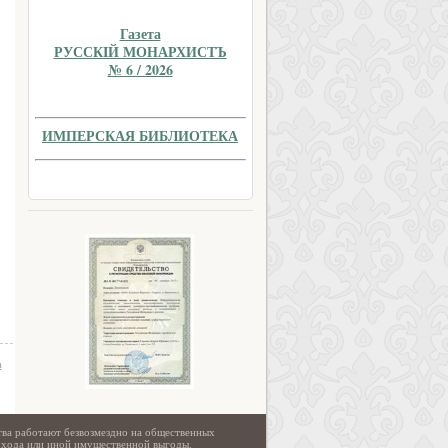
Газета
РУССКIЙ МОНАРХИСТЪ
№ 6 / 2026
ИМПЕРСКАЯ БИБЛИОТЕКА
а
тва работают безвозмездно на общественных
охода или иной имущественной выгоды.