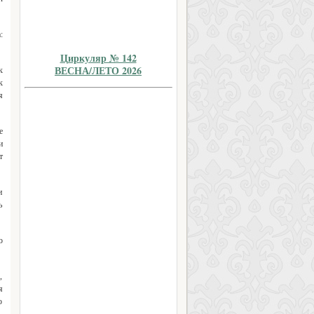
:
Циркуляр № 142
ВЕСНА/ЛЕТО 2026
к
к
я
е
и
т
и
ь
о
,
я
о