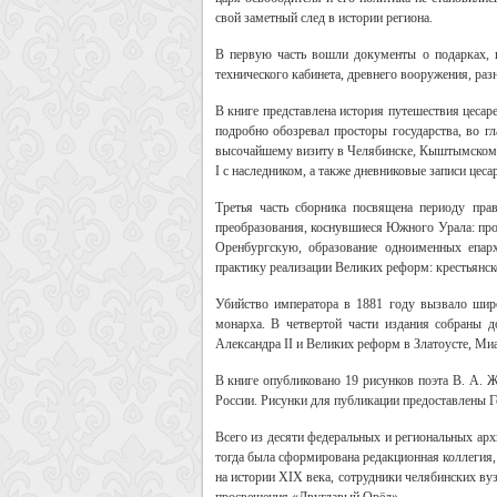
свой заметный след в истории региона.
В первую часть вошли документы о подарках, 
технического кабинета, древнего вооружения, ра
В книге представлена история путешествия цеса
подробно обозревал просторы государства, во г
высочайшему визиту в Челябинске, Кыштымском и
I с наследником, а также дневниковые записи цеса
Третья часть сборника посвящена периоду пра
преобразования, коснувшиеся Южного Урала: про
Оренбургскую, образование одноименных епар
практику реализации Великих реформ: крестьянско
Убийство императора в 1881 году вызвало шир
монарха. В четвертой части издания собраны д
Александра II и Великих реформ в Златоусте, Ми
В книге опубликовано 19 рисунков поэта В. А. Ж
России. Рисунки для публикации предоставлены 
Всего из десяти федеральных и региональных арх
тогда была сформирована редакционная коллегия,
на истории XIX века, сотрудники челябинских ву