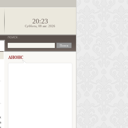
!
20:23
Суббота, 08 авг. 2026
ПОИСК
:
.
х
а
л