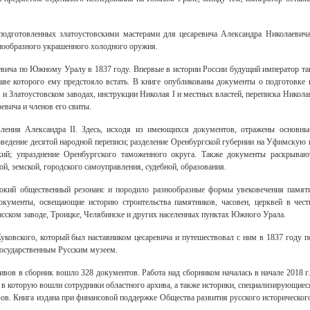
подготовленных златоустовскими мастерами для цесаревича Александра Николаевича
знообразного украшенного холодного оружия.
ревича по Южному Уралу в 1837 году. Впервые в истории России будущий император та
лаве которого ему предстояло встать. В книге опубликованы документы о подготовке 
 Златоустовском заводах, инструкции Николая I и местных властей, переписка Никола
ревича и членов его свиты.
вления Александра II. Здесь, исходя из имеющихся документов, отражены основны
ведение десятой народной переписи; разделение Оренбургской губернии на Уфимскую 
хий; упразднение Оренбургского таможенного округа. Также документы раскрываю
й, земской, городского самоуправления, судебной, образования.
окий общественный резонанс и породило разнообразные формы увековечения памят
окументы, освещающие историю строительства памятников, часовен, церквей в чест
асском заводе, Троицке, Челябинске и других населенных пунктах Южного Урала.
уковского, который был наставником цесаревича и путешествовал с ним в 1837 году п
Государственным Русским музеем.
ивов в сборник вошло 328 документов. Работа над сборником началась в начале 2018 г.
 в которую вошли сотрудники областного архива, а также историки, специализирующиес
зов. Книга издана при финансовой поддержке Общества развития русского историческог