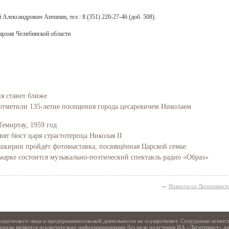
лександрович Антипин, тел.: 8 (351) 220-27-46 (доб. 508).
архив Челябинской области
ия станет ближе
отметили 135-летие посещения города цесаревичем Николаем
Свидетельство
Темиртау, 1959 год
вят бюст царя страстотерпца Николая II
Башкирии пройдёт фотовыставка, посвящённая Царской семье.
марке состоится музыкально-поэтический спектакль радио «Образ»
→
Новости от Легитимист
идического лица и предпринимательской деятельности не осуществляет. Сотрудники агентс
териалы являются исключительно информационными без цели получения ИА «Легитимист» д