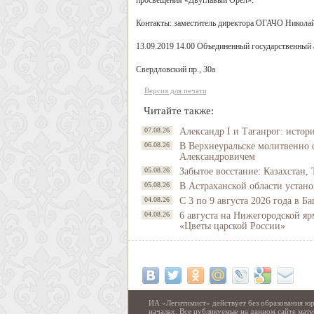
просвещения «Двуглавый Орёл».
Контакты: заместитель директора ОГАЧО Николай А
13.09.2019 14.00 Объединенный государственный 
Свердловский пр., 30а
Версия для печати
Читайте также:
07.08.26
Александр I и Таганрог: истор
06.08.26
В Верхнеуральске молитвенно 
Александровичем
05.08.26
Забытое восстание: Казахстан, 
05.08.26
В Астраханской области устано
04.08.26
С 3 по 9 августа 2026 года в 
04.08.26
6 августа на Нижегородской яр
«Цветы царской России»
ИА «Легитимист» действует без образования юр
началах. Все публикуемые на данном сайте ма