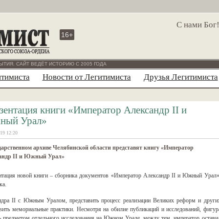
С нами Бог
16+
ЫТИЯ. САЙТ ВЕДЁТ ИСТОРИЮ С 2005 ГОДА
итимиста
Новости от Легитимиста
Друзья Легитимиста
зентация книги «Император Александр II и
ый Урал»
19 12:20
дарственном архиве Челябинской области представят книгу «Император
андр II и Южный Урал»
ентация новой книги – сборника документов «Император Александр II и Южный Урал»
ка.
андра II с Южным Уралом, представить процесс реализации Великих реформ и други
явить мемориальные практики. Несмотря на обилие публикаций и исследований, фигур
сь предметом отдельного исследования на Южном Урале, между тем, император остави