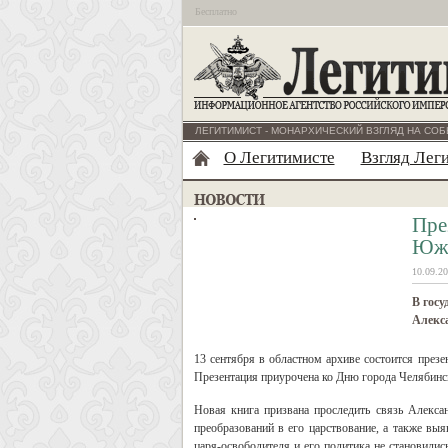
Бесплатно
ЛЕГИТИМИСТ - МОНАРХИЧЕСКИЙ ВЗГЛЯД НА СОБ
О Легитимисте
Взгляд Лег
Пре
Южн
10.09.20
В госу
Алекс
13 сентября в областном архиве состоится през
Презентация приурочена ко Дню города Челябинс
Новая книга призвана проследить связь Алекс
преобразований в его царствование, а также вы
царя-освободителя и его политика не становили