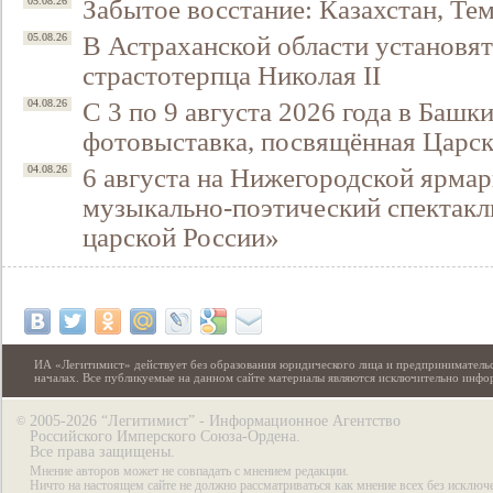
Забытое восстание: Казахстан, Тем
05.08.26
В Астраханской области установят
05.08.26
страстотерпца Николая II
С 3 по 9 августа 2026 года в Башк
04.08.26
фотовыставка, посвящённая Царск
6 августа на Нижегородской ярмар
04.08.26
музыкально-поэтический спектакл
царской России»
ИА «Легитимист» действует без образования юридического лица и предпринимательс
началах. Все публикуемые на данном сайте материалы являются исключительно инф
2005-2026 “Легитимист” - Информационное Агентство
©
Российского Имперского Союза-Ордена.
Все права защищены.
Мнение авторов может не совпадать с мнением редакции.
Ничто на настоящем сайте не должно рассматриваться как мнение всех без исключ