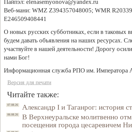
Пайпэл: elenasemyonova@yandex.ru
Веб-мани: WMZ Z394357048005; WMR R2033
E246509408441
О новых русских субботниках, если в таковых в
будем давать объявления на наших ресурсах. Сл
участвуйте в нашей деятельности! Дорогу осил
нами Бог!
Информационная служба РПО им. Императора Ал
Свидетельство
Версия для печати
Читайте также:
Александр I и Таганрог: история с
07.08.26
В Верхнеуральске молитвенно отм
06.08.26
посещения города цесаревичем Н