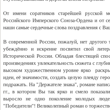
От имени соратников старейшей русской мо
Российского Имперского Союза-Ордена и от с
наши самые сердечные слова поздравления с В
В современной России, пожалуй, нет другого т
убеждённо и искренне посвятил свой литер
Исторической России. Обладая блестящей спо
произведениях увлекательность сюжета с глуби
высоком художественном уровне ярко раскр
идеи, её значимости, создать целую плеяду гер
подражать. На "Держателе знака", романе напи
гг., в котором Вы так ярко и смело показа
выросло не одно поколение молодых люде
"Победители"! Великолепный роман о торжестве