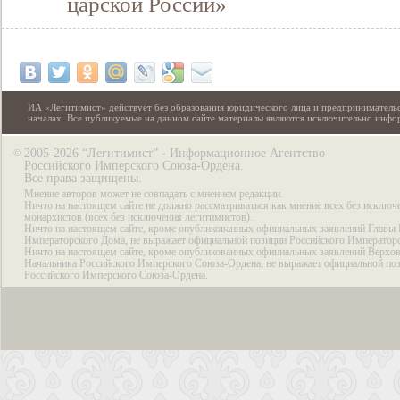
царской России»
ИА «Легитимист» действует без образования юридического лица и предпринимательс
началах. Все публикуемые на данном сайте материалы являются исключительно инф
2005-2026 “Легитимист” - Информационное Агентство
©
Российского Имперского Союза-Ордена.
Все права защищены.
Мнение авторов может не совпадать с мнением редакции.
Ничто на настоящем сайте не должно рассматриваться как мнение всех без исключ
монархистов (всех без исключения легитимистов).
Ничто на настоящем сайте, кроме опубликованных официальных заявлений Главы 
Императорского Дома, не выражает официальной позиции Российского Император
Ничто на настоящем сайте, кроме опубликованных официальных заявлений Верхов
Начальника Российского Имперского Союза-Ордена, не выражает официальной по
Российского Имперского Союза-Ордена.