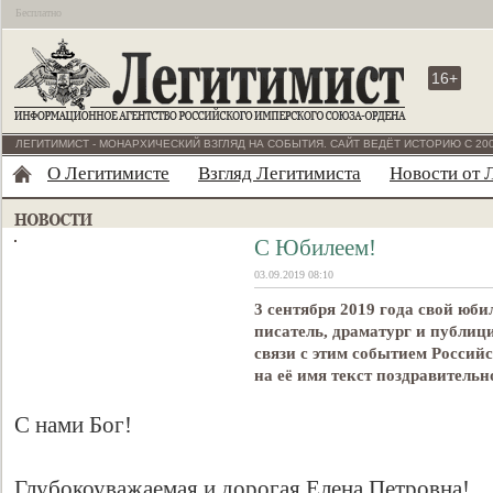
Бесплатно
16+
ЛЕГИТИМИСТ - МОНАРХИЧЕСКИЙ ВЗГЛЯД НА СОБЫТИЯ. САЙТ ВЕДЁТ ИСТОРИЮ С 200
О Легитимисте
Взгляд Легитимиста
Новости от 
С Юбилеем!
03.09.2019 08:10
3 сентября 2019 года свой юб
писатель, драматург и публиц
связи с этим событием Росси
на её имя текст поздравительн
С нами Бог!
Глубокоуважаемая и дорогая Елена Петровна!