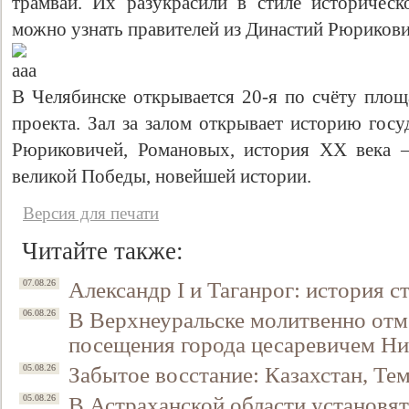
трамваи. Их разукрасили в стиле историческ
можно узнать правителей из Династий Рюриков
В Челябинске открывается 20-я по счёту площ
проекта. Зал за залом открывает историю гос
Рюриковичей, Романовых, история ХХ века 
великой Победы, новейшей истории.
Версия для печати
Читайте также:
Александр I и Таганрог: история с
07.08.26
В Верхнеуральске молитвенно отм
06.08.26
посещения города цесаревичем Н
Забытое восстание: Казахстан, Тем
05.08.26
В Астраханской области установят
05.08.26