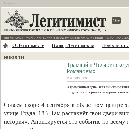
Бесплатно
16+
ЛЕГИТИМИСТ - МОНАРХИЧЕСКИЙ ВЗГЛЯД НА СОБЫТИЯ. САЙТ ВЕДЁТ ИСТОРИЮ С 200
О Легитимисте
Взгляд Легитимиста
Новости от 
Трамвай в Челябинске 
Романовых
01.09.2019 13:34
В трамвайном депо Челябинска появил
преддверии открытия исторического п
Совсем скоро 4 сентября в областном центре з
улице Труда, 183. Там распахнёт свои двери ви
история». Анонсируется это событие по всему 