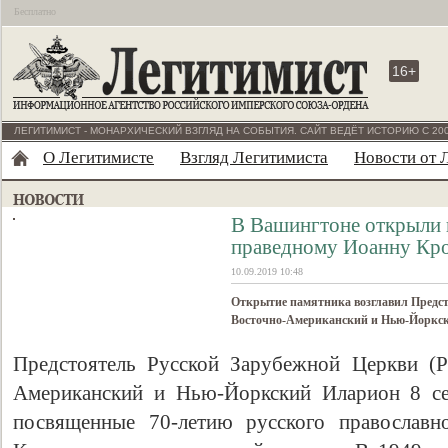
Бесплатно
16+
ЛЕГИТИМИСТ - МОНАРХИЧЕСКИЙ ВЗГЛЯД НА СОБЫТИЯ. САЙТ ВЕДЁТ ИСТОРИЮ С 200
О Легитимисте
Взгляд Легитимиста
Новости от 
В Вашингтоне открыли 
праведному Иоанну Кр
10.09.2019 10:48
Открытие памятника возглавил Предст
Восточно-Американский и Нью-Йоркс
Предстоятель Русской Зарубежной Церкви (
Американский и Нью-Йоркский Иларион 8 сен
посвященные 70-летию русского православн