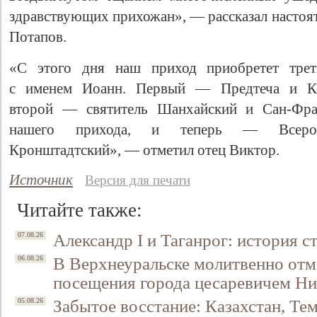
здравствующих прихожан», — рассказал настоя
Потапов.
«С этого дня наш приход приобретет треть
с именем Иоанн. Первый — Предтеча и Кр
второй — святитель Шанхайский и Сан-Фран
нашего прихода, и теперь — Всерос
Кронштадтский», — отметил отец Виктор.
Источник
Версия для печати
Читайте также:
Александр I и Таганрог: история с
07.08.26
В Верхнеуральске молитвенно отм
06.08.26
посещения города цесаревичем Н
Забытое восстание: Казахстан, Тем
05.08.26