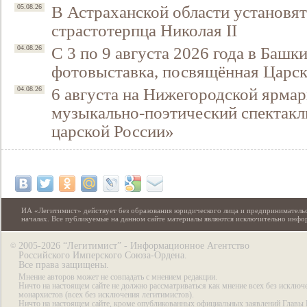
В Астраханской области установят
05.08.26
страстотерпца Николая II
С 3 по 9 августа 2026 года в Башк
04.08.26
фотовыставка, посвящённая Царск
6 августа на Нижегородской ярмар
04.08.26
музыкально-поэтический спектакл
царской России»
ИА «Легитимист» действует без образования юридического лица и предпринимательс
началах. Все публикуемые на данном сайте материалы являются исключительно инф
2005-2026 “Легитимист” - Информационное Агентство
©
Российского Имперского Союза-Ордена.
Все права защищены.
Мнение авторов может не совпадать с мнением редакции.
Ничто на настоящем сайте не должно рассматриваться как мнение всех без исключ
монархистов (всех без исключения легитимистов).
Ничто на настоящем сайте, кроме опубликованных официальных заявлений Главы 