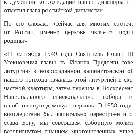
к духовной консолидации нашей диаспоры и 
отметил глава российской дипмиссии.
По его словам, «сейчас для многих соотеч
от России, именно церковь является подч
родины».
«11 сентября 1949 года Святитель Иоанн Ш
Усекновения главы св. Иоанна Предтечи со
литургию в новосозданной вашингтонской о
Свидетельство
нашего прихода началась этой литургией в ск
частной квартиры, затем перешла в Воскресен
Национального епископального собора 
в собственную домовую церковь. В 1958 году
впоследствии был капитально перестроен и о
слава Богу, мы совершаем соборную молитв
воздвигнутом тщанием многочисленных уш