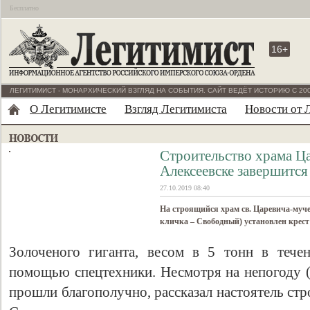
Бесплатно
16+
ЛЕГИТИМИСТ - МОНАРХИЧЕСКИЙ ВЗГЛЯД НА СОБЫТИЯ. САЙТ ВЕДЁТ ИСТОРИЮ С 200
О Легитимисте
Взгляд Легитимиста
Новости от 
Строительство храма Ц
Алексеевске завершится
27.10.2019 08:40
На строящийся храм св. Царевича-муч
кличка – Свободный) установлен крест
Золоченого гиганта, весом в 5 тонн в тече
помощью спецтехники. Несмотря на непогоду (с
прошли благополучно, рассказал настоятель ст