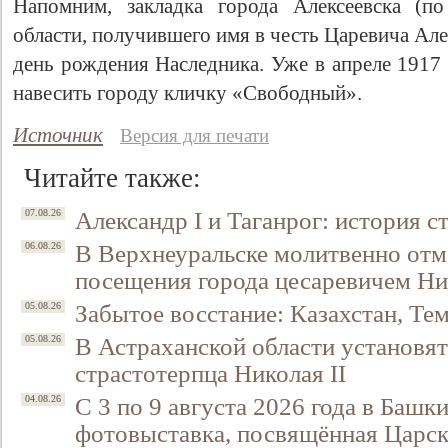
Напомним, закладка города Алексеевска (п
области, получившего имя в честь Царевича Алек
день рождения Наследника. Уже в апреле 1917
навесить городу кличку «Свободный».
Источник
Версия для печати
Читайте также:
Александр I и Таганрог: история с
07.08.26
Свидетельство
В Верхнеуральске молитвенно отм
06.08.26
посещения города цесаревичем Н
Забытое восстание: Казахстан, Тем
05.08.26
В Астраханской области установят
05.08.26
страстотерпца Николая II
С 3 по 9 августа 2026 года в Башк
04.08.26
фотовыставка, посвящённая Царск