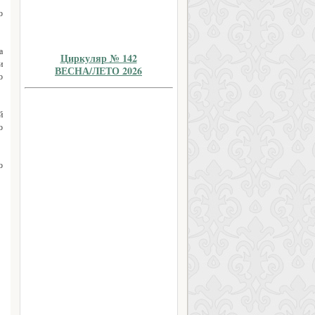
о
а
Циркуляр № 142
и
ВЕСНА/ЛЕТО 2026
о
й
о
о