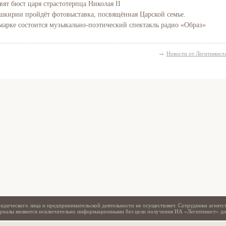
вят бюст царя страстотерпца Николая II
Башкирии пройдёт фотовыставка, посвящённая Царской семье.
марке состоится музыкально-поэтический спектакль радио «Образ»
→
Новости от Легитимист
Свидетельство
идического лица и предпринимательской деятельности не осуществляет. Сотрудники агентс
териалы являются исключительно информационными без цели получения ИА «Легитимист» д