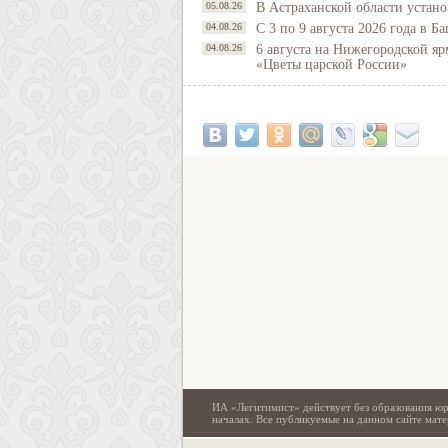
05.08.26
В Астраханской области устано
04.08.26
С 3 по 9 августа 2026 года в 
04.08.26
6 августа на Нижегородской яр
«Цветы царской России»
ИА «Легитимист» действует без образования юр
началах. Все публикуемые на данном сайте ма