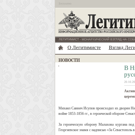
Бесплатно
ЛЕГИТИМИСТ - МОНАРХИЧЕСКИЙ ВЗГЛЯД НА СОБ
О Легитимисте
Взгляд Лег
В Н
рус
20.10.20
Актив
церем
Михаил Саввич Исупов происходил из дворян Ниж
войне 1853-1856 гг., в героической обороне Севас
За героическую оборону Малахова кургана под
Георгиевское знамя с надписью «За Севастополь в 