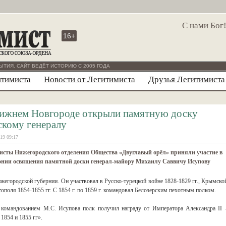
С нами Бог
16+
ЫТИЯ. САЙТ ВЕДЁТ ИСТОРИЮ С 2005 ГОДА
итимиста
Новости от Легитимиста
Друзья Легитимиста
ижнем Новгороде открыли памятную доску
скому генералу
19 09:17
исты Нижегородского отделения Общества «Двуглавый орёл» приняли участие в
онии освящения памятной доски генерал-майору Михаилу Саввичу Исупову
егородской губернии. Он участвовал в Русско-турецкой войне 1828-1829 гг., Крымско
тополя 1854-1855 гг. С 1854 г. по 1859 г. командовал Белозерским пехотным полком.
 командованием М.С. Исупова полк получил награду от Императора Александра II 
1854 и 1855 гг».