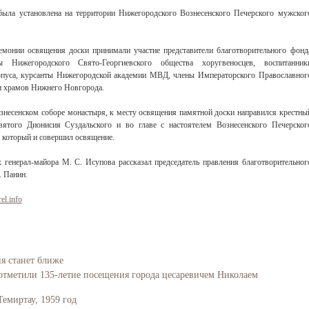
была установлена на территории Нижегородского Вознесенского Печерского мужског
емонии освящения доски принимали участие представители благотворительного фонд
ы Нижегородского Свято-Георгиевского общества хоругвеносцев, воспитанник
орпуса, курсанты Нижегородской академии МВД, члены Императорского Православног
и храмов Нижнего Новгорода.
знесенском соборе монастыря, к месту освящения памятной доски направился крестны
вятого Дионисия Суздальского и во главе с настоятелем Вознесенского Печерског
 который и совершил освящение.
генерал-майора М. С. Исупова рассказал председатель правления благотворительног
. Панин.
el.info
ия станет ближе
отметили 135-летие посещения города цесаревичем Николаем
Темиртау, 1959 год