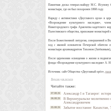
Памятная доска генерал-майору М.С. Исупову 
монастыря, где он был похоронен 1868 году.
Наряду с активистами «Двуглавого орла» в цер
«Возрождение культурного наследия», член
Нижегородского графа Аракчеева кадетского к
Палестинского общества, прихожане монастырей 
После Божественной литургии, совершенной в Во
ход с иконой основателя Печерской обители с
монастыря архимандритом Тихоном (Затёкиным),
После церемонии освящения о жизни и подвигах 
фонда «Возрождение культурного наследия» А. Н
Источник: сайт Общества «Двуглавый орёл»,
rusor
Версия для печати
Читайте также:
07.08.26
Александр I и Таганрог: истор
06.08.26
В Верхнеуральске молитвенно 
Александровичем
05.08.26
Забытое восстание: Казахстан, 