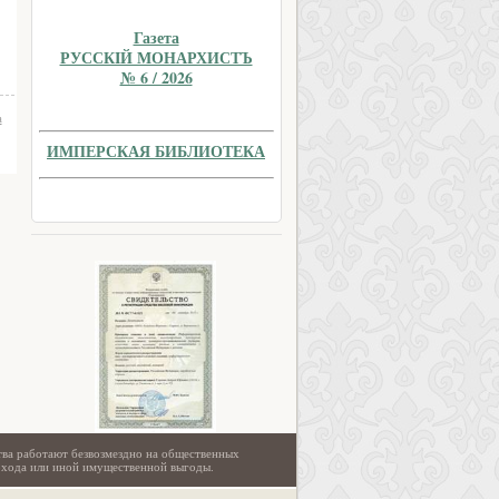
Газета
РУССКIЙ МОНАРХИСТЪ
№ 6 / 2026
а
ИМПЕРСКАЯ БИБЛИОТЕКА
тва работают безвозмездно на общественных
охода или иной имущественной выгоды.