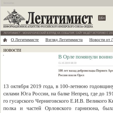
Бесплатно
16+
ЛЕГИТИМИСТ - МОНАРХИЧЕСКИЙ ВЗГЛЯД НА СОБЫТИЯ. САЙТ ВЕДЁТ ИСТОРИЮ С 200
О Легитимисте
Взгляд Легитимиста
Новости от 
В Орле помянули воино
15.10.2019 08:59
100 лет назад добровольцы Первого А
России взяли Орел
13 октября 2019 года, в 100-летнюю годовщи
силами Юга России, на балке Непрец, где до 19
го гусарского Черниговского Е.И.В. Великого 
полка и частей Орловского гарнизона, был