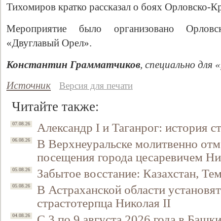
Тихомиров кратко рассказал о боях Орловско-К
Мероприятие было организовано Орловс
«Двуглавый Орел».
Константин Грамматчиков
, специально для «
Источник
Версия для печати
Читайте также:
Свидетельство
Александр I и Таганрог: история с
07.08.26
В Верхнеуральске молитвенно отм
06.08.26
посещения города цесаревичем Н
Забытое восстание: Казахстан, Тем
05.08.26
В Астраханской области установят
05.08.26
страстотерпца Николая II
С 3 по 9 августа 2026 года в Башк
04.08.26