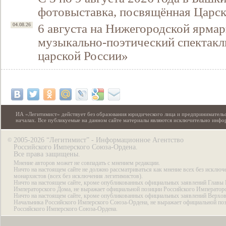
фотовыставка, посвящённая Царск
6 августа на Нижегородской ярмар
04.08.26
музыкально-поэтический спектакл
царской России»
ИА «Легитимист» действует без образования юридического лица и предпринимательс
началах. Все публикуемые на данном сайте материалы являются исключительно инф
2005-2026 “Легитимист” - Информационное Агентство
©
Российского Имперского Союза-Ордена.
Все права защищены.
Мнение авторов может не совпадать с мнением редакции.
Ничто на настоящем сайте не должно рассматриваться как мнение всех без исключ
монархистов (всех без исключения легитимистов).
Ничто на настоящем сайте, кроме опубликованных официальных заявлений Главы 
Императорского Дома, не выражает официальной позиции Российского Император
Ничто на настоящем сайте, кроме опубликованных официальных заявлений Верхов
Начальника Российского Имперского Союза-Ордена, не выражает официальной по
Российского Имперского Союза-Ордена.