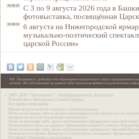
С 3 по 9 августа 2026 года в Башк
04.08.26
фотовыставка, посвящённая Царск
6 августа на Нижегородской ярмар
04.08.26
музыкально-поэтический спектакл
царской России»
ИА «Легитимист» действует без образования юридического лица и предпринимательс
началах. Все публикуемые на данном сайте материалы являются исключительно инф
2005-2026 “Легитимист” - Информационное Агентство
©
Российского Имперского Союза-Ордена.
Все права защищены.
Мнение авторов может не совпадать с мнением редакции.
Ничто на настоящем сайте не должно рассматриваться как мнение всех без исключ
монархистов (всех без исключения легитимистов).
Ничто на настоящем сайте, кроме опубликованных официальных заявлений Главы 
Императорского Дома, не выражает официальной позиции Российского Император
Ничто на настоящем сайте, кроме опубликованных официальных заявлений Верхов
Начальника Российского Имперского Союза-Ордена, не выражает официальной по
Российского Имперского Союза-Ордена.