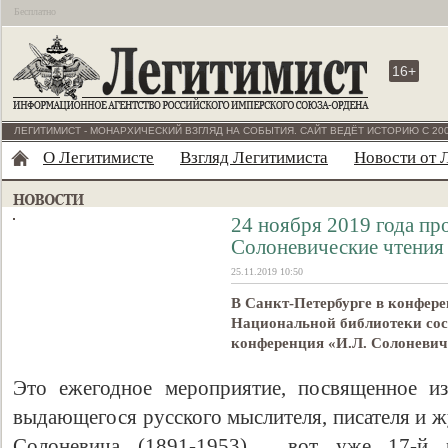
Бесплатно
16+
ЛЕГИТИМИСТ - МОНАРХИЧЕСКИЙ ВЗГЛЯД НА СОБЫТИЯ. САЙТ ВЕДЁТ ИСТОРИЮ С 200
О Легитимисте
Взгляд Легитимиста
Новости от 
24 ноября 2019 года п
Солоневические чтения
25.11.2019 10:50
В Санкт-Петербурге в конфере
Национальной библиотеки сос
конференция «И.Л. Солоневич
Это ежегодное мероприятие, посвященное и
выдающегося русского мыслителя, писателя и 
Солоневича (1891-1953), вот уже 17-й р