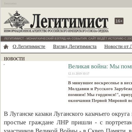
Бесплатно
16+
ЛЕГИТИМИСТ - МОНАРХИЧЕСКИЙ ВЗГЛЯД НА СОБЫТИЯ. САЙТ ВЕДЁТ ИСТОРИЮ С 200
О Легитимисте
Взгляд Легитимиста
Новости от 
Великая война: Мы пом
12.11.2019 10:17
В минувшее воскресенье в нес
Молдавии и Русского Зарубеж
помним! Мы гордимся!", приу
окончания Первой Мировой в
В Луганске казаки Луганского казачьего округа 
простые граждане ЛНР пришли - с портретам
участников Великой Войны - в Сквер Памяти, в