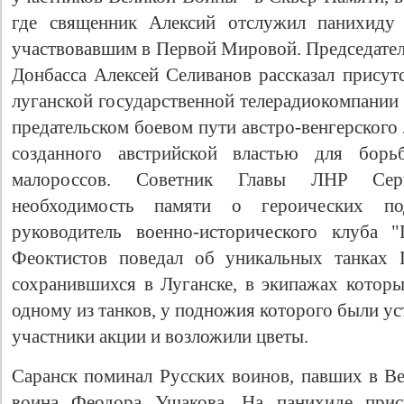
где священник Алексий отслужил панихиду
участвовавшим в Первой Мировой. Председател
Донбасса Алексей Селиванов рассказал прису
луганской государственной телерадиокомпании
предательском боевом пути австро-венгерского
созданного австрийской властью для борь
малороссов. Советник Главы ЛНР Сер
необходимость памяти о героических п
руководитель военно-исторического клуба 
Феоктистов поведал об уникальных танках
сохранившихся в Луганске, в экипажах которы
одному из танков, у подножия которого были у
участники акции и возложили цветы.
Саранск поминал Русских воинов, павших в Ве
воина Феодора Ушакова. На панихиде прису