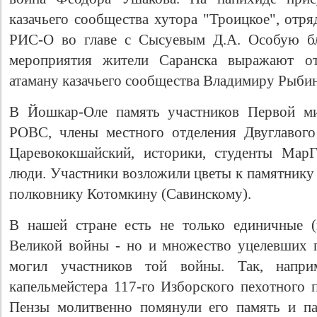
казачьего сообщества хутора "Троицкое", отр
РИС-О во главе с Сысуевым Д.А. Особую бл
мероприятия жители Саранска выражают о
атаману казачьего сообщества Владимиру Рыбин
В Йошкар-Оле память участников Первой м
РОВС, члены местного отделения Двуглавого
Царевококшайский, историки, студенты Мар
люди. Участники возложили цветы к памятнику
Свидетельство
полковнику Котомкину (Савинскому).
В нашей стране есть не только единичные (
Великой войны - но и множество уцелевших п
могил участников той войны. Так, напри
капельмейстера 117-го Изборского пехотного 
Пензы молитвенно помянули его память и п