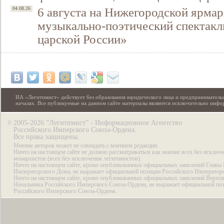
6 августа на Нижегородской ярмар
04.08.26
музыкально-поэтический спектакл
царской России»
ИА «Легитимист» действует без образования юридического лица и предпринимательс
началах. Все публикуемые на данном сайте материалы являются исключительно инф
2005-2026 “Легитимист” - Информационное Агентство
©
Российского Имперского Союза-Ордена.
Все права защищены.
Мнение авторов может не совпадать с мнением редакции.
Ничто на настоящем сайте не должно рассматриваться как мнение всех без исключ
монархистов (всех без исключения легитимистов).
Ничто на настоящем сайте, кроме опубликованных официальных заявлений Главы 
Императорского Дома, не выражает официальной позиции Российского Император
Ничто на настоящем сайте, кроме опубликованных официальных заявлений Верхов
Начальника Российского Имперского Союза-Ордена, не выражает официальной по
Российского Имперского Союза-Ордена.