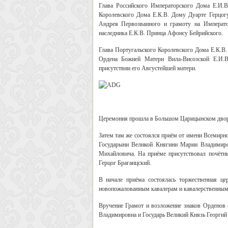
Глава Российского Императорского Дома Е.И.
Королевского Дома Е.К.В. Дому Дуарте Герцог
Андрея Первозванного и грамоту на Императо
наследника Е.К.В. Принца Афонсу Бейрийского.
Глава Португальского Королевского Дома Е.К.В.
Ордена Божией Матери Вила-Висозской Е.И.
присутствии его Августейшей матери.
Церемония прошла в Большом Царицынском двор
Затем там же состоялся приём от имени Всемирн
Государыни Великой Княгини Марии Владимиров
Михайловича. На приёме присутствовал почётн
Герцог Браганцский.
В начале приёма состоялась торжественная ц
новопожалованным кавалерам и кавалерственны
Вручение Грамот и возложение знаков Орденов
Владимировна и Государь Великий Князь Георгий