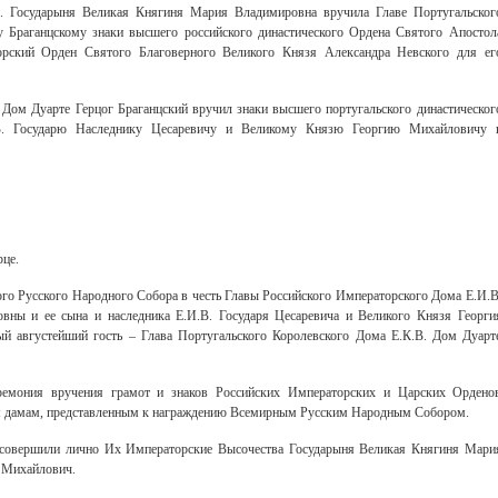
В. Государыня Великая Княгиня Мария Владимировна вручила Главе Португальског
у Браганцскому знаки высшего российского династического Ордена Святого Апостол
рский Орден Святого Благоверного Великого Князя Александра Невского для ег
 Дом Дуарте Герцог Браганцский вручил знаки высшего португальского династическог
В. Государю Наследнику Цесаревичу и Великому Князю Георгию Михайловичу 
це.
ого Русского Народного Собора в честь Главы Российского Императорского Дома Е.И.В
ны и ее сына и наследника Е.И.В. Государя Цесаревича и Великого Князя Георги
ый августейший гость – Глава Португальского Королевского Дома Е.К.В. Дом Дуарт
еремония вручения грамот и знаков Российских Императорских и Царских Ордено
м дамам, представленным к награждению Всемирным Русским Народным Собором.
 совершили лично Их Императорские Высочества Государыня Великая Княгиня Мари
 Михайлович.