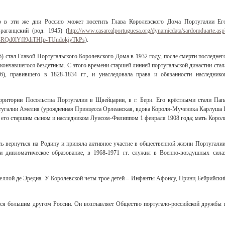
то в эти же дни Россию может посетить Глава Королевского Дома Португалии Ег
аганцский (род. 1945) (
http://www.casarealportuguesa.org/dynamicdata/sardomduarte.asp
RQd0lYfI9diTHIp-TUndokjyTkPs
).
 стал Главой Португальского Королевского Дома в 1932 году, после смерти последнег
кончавшегося бездетным. С этого времени старшей линией португальской династии стал
), правившего в 1828-1834 гг., и унаследовала права и обязанности наследнико
ерритории Посольства Португалии в Щвейцарии, в г. Берн. Его крёстными стали Пап
угалии Амелия (урожденная Принцесса Орлеанская, вдова Короля-Мученика Карлуша I
 его старшим сыном и наследником Луисом-Филиппом 1 февраля 1908 года; мать Корол
Свидетельство
ть вернуться на Родину и приняла активное участие в общественной жизни Португалии
и дипломатическое образование, в 1968-1971 гг. служил в Военно-воздушных сила
беллой де Эредиа. У Королевской четы трое детей – Инфанты Афонсу, Принц Бейрийски
тся большим другом России. Он возглавляет Общество португало-российской дружбы 