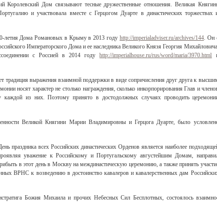
ий Королевский Дом связывают тесные дружественные отношения. Великая Княгин
ортугалию и участвовала вместе с Герцогом Дуарте в династических торжествах 
400-летия Дома Романовых в Крыму в 2013 году
http://imperialadviser.ru/archives/144
. Он 
оссийского Императорского Дома и ее наследника Великого Князя Георгия Михайловича
ссоединении с Россией в 2014 году
http://imperialhouse.ru/rus/word/maria/3970.html
т традиция выражения взаимной поддержки в виде сопричисления друг друга к высши
онии носят характер не столько награждения, сколько инкорпорирования Глав и члено
у каждой из них. Поэтому принято в достодолжных случаях проводить церемони
оренности Великой Княгини Марии Владимировны и Герцога Дуарте, было условлен
ень праздника всех Российских династических Орденов является наиболее подходяще
роявляя уважение к Российскому и Португальскому августейшим Домам, направи
рибыть в этот день в Москву на междинастическую церемонию, а также принять участи
енных ВРНС к возведению в достоинство кавалеров и кавалерственных дам Российски
истратига Божия Михаила и прочих Небесных Сил Бесплотных, состоялось взаимно