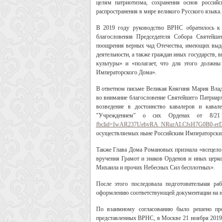
целям патриотизма, сохранения основ российс
распространения в мире великого Русского языка.
В 2019 году руководство ВРНС обратилось к 
благословения Председателя Собора Святейше
поощрения верных чад Отечества, имеющих выдаю
деятельности, а также граждан иных государств, 
культуры» и «полагает, что для этого должны
Императорского Дома».
В ответном письме Великая Княгиня Мария Влад
во внимание благословение Святейшего Патриарх
возведение в достоинство кавалеров и кава
"Учреждением" о сих Орденах от 8/
fbclid=IwAR237UebvRA_NRurALCfsH7G0B0-er
осуществляемых ныне Российским Императорск
Также Глава Дома Романовых признала «всецел
вручения Грамот и знаков Орденов и иных церко
Михаила и прочих Небесных Сил бесплотных».
После этого последовала подготовительная р
оформлению соответствующей документации на на
По взаимному согласованию было решено про
представленных ВРНС, в Москве 21 ноября 2019 