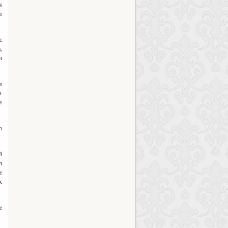
я
и
с
,
и
м
в
и
о
й
л
е
х
е