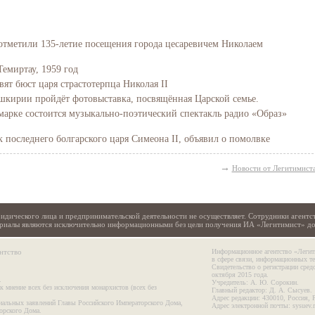
отметили 135-летие посещения города цесаревичем Николаем
Темиртау, 1959 год
вят бюст царя страстотерпца Николая II
Башкирии пройдёт фотовыставка, посвящённая Царской семье.
марке состоится музыкально-поэтический спектакль радио «Образ»
последнего болгарского царя Симеона II, объявил о помолвке
→
Новости от Легитимист
идического лица и предпринимательской деятельности не осуществляет. Сотрудники агентс
териалы являются исключительно информационными без цели получения ИА «Легитимист» д
нтство
Информационное агентство «Легит
в сфере связи, информационных т
Свидетельство о регистрации сре
октября 2015 года.
.
Учредитель: А. Ю. Сорокин.
к мнение всех без исключения монархистов (всех без
Главный редактор: Д. А. Сысуев.
Адрес редакции: 430010, Россия, 
иальных заявлений Главы Российского Императорского Дома,
Адрес электронной почты: sysuev.
орского Дома.