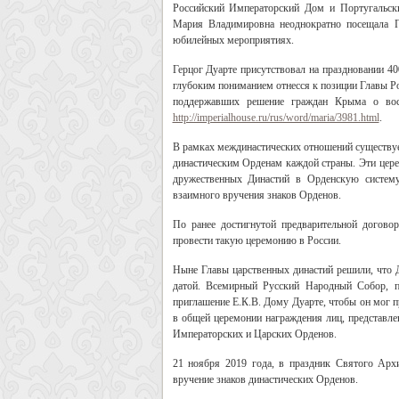
Российский Императорский Дом и Португальск
Мария Владимировна неоднократно посещала П
юбилейных мероприятиях.
Герцог Дуарте присутствовал на праздновании 
глубоким пониманием отнесся к позиции Главы Р
поддержавших решение граждан Крыма о во
http://imperialhouse.ru/rus/word/maria/3981.html
.
В рамках междинастических отношений существуе
династическим Орденам каждой страны. Эти церем
дружественных Династий в Орденскую систем
взаимного вручения знаков Орденов.
По ранее достигнутой предварительной догов
провести такую церемонию в России.
Ныне Главы царственных династий решили, что Д
датой. Всемирный Русский Народный Собор, п
приглашение Е.К.В. Дому Дуарте, чтобы он мог п
в общей церемонии награждения лиц, представл
Императорских и Царских Орденов.
21 ноября 2019 года, в праздник Святого Арх
вручение знаков династических Орденов.