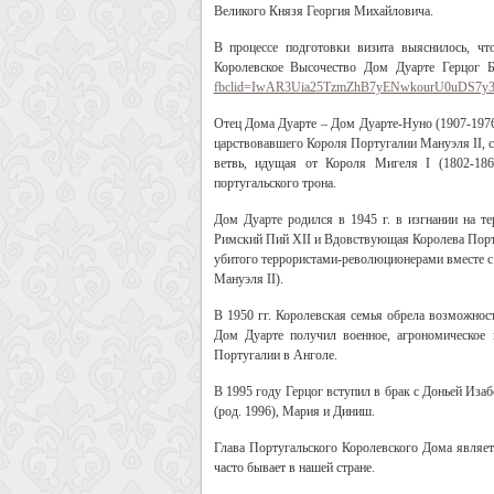
Великого Князя Георгия Михайловича.
В процессе подготовки визита выяснилось, ч
Королевское Высочество Дом Дуарте Герцог Бр
fbclid=IwAR3Uia25TzmZhB7yENwkourU0uDS7y3
Отец Дома Дуарте – Дом Дуарте-Нуно (1907-1976)
царствовавшего Короля Португалии Мануэля II, с
ветвь, идущая от Короля Мигеля I (1802-1866
португальского трона.
Дом Дуарте родился в 1945 г. в изгнании на т
Римский Пий XII и Вдовствующая Королева Порт
убитого террористами-революционерами вместе с
Мануэля II).
В 1950 гг. Королевская семья обрела возможнос
Дом Дуарте получил военное, агрономическое 
Португалии в Анголе.
В 1995 году Герцог вступил в брак с Доньей Иза
(род. 1996), Мария и Диниш.
Глава Португальского Королевского Дома являе
часто бывает в нашей стране.