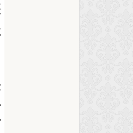
о
а
о
о
в
.
я
е
в
я