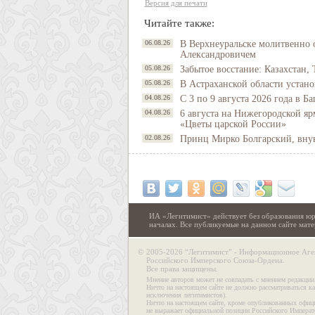
Версия для печати
Читайте также:
06.08.26
В Верхнеуральске молитвенно 
Александровичем
05.08.26
Забытое восстание: Казахстан, 
05.08.26
В Астраханской области устано
04.08.26
С 3 по 9 августа 2026 года в 
04.08.26
6 августа на Нижегородской яр
«Цветы царской России»
02.08.26
Принц Мирко Болгарский, внук 
ИА «Легитимист» действует без образования юр
началах. Все публикуемые на данном сайте ма
©
2005-2026 “Легитимист” - Информационное Аге
Российского Имперского Союза-Ордена.
Все права защищены.
Мнение авторов может не совпадать с мнением редакции
Ничто на настоящем сайте не должно рассматриваться ка
исключения легитимистов).
Ничто на настоящем сайте, кроме опубликованных офиц
не выражает официальной позиции Российского Императ