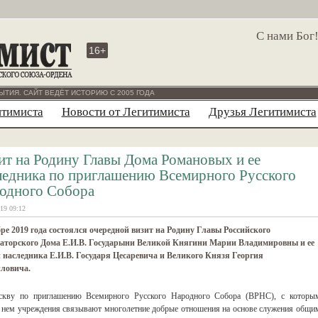
С нами Бог
16+
ЫТИЯ. САЙТ ВЕДЁТ ИСТОРИЮ С 2005 ГОДА
итимиста
Новости от Легитимиста
Друзья Легитимиста
ит на Родину Главы Дома Романовых и ее
ледника по приглашению Всемирного Русского
одного Собора
19 09:12
ре 2019 года состоялся очередной визит на Родину Главы Российского
аторского Дома Е.И.В. Государыни Великой Княгини Марии Владимировны и ее
 наследника Е.И.В. Государя Цесаревича и Великого Князя Георгия
ловича.
кву по приглашению Всемирного Русского Народного Собора (ВРНС), с которы
 нем учреждения связывают многолетние добрые отношения на основе служения общи