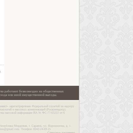
а
тва работают безвозмездно на общественных
охода или иной имущественной выгоды.
имист» зарегистрировано Федеральной службой по надзору
ехнологий и массовых коммуникаций (Роскомнадзор).
дства массовой информации ИА № ФС-77-63222 от 6
Республика Мордовия, г. Саранск, ул. Ворошилова, д. 1.
riuo@gmail.com. Телефон: 8342-24-69-25
Статусные документы