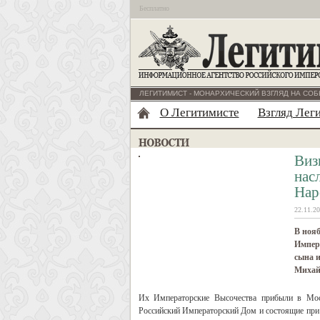
Бесплатно
ЛЕГИТИМИСТ - МОНАРХИЧЕСКИЙ ВЗГЛЯД НА СОБ
О Легитимисте
Взгляд Лег
Виз
нас
Нар
22.11.20
В нояб
Импер
сына и
Михай
Их Императорские Высочества прибыли в Мос
Российский Императорский Дом и состоящие при