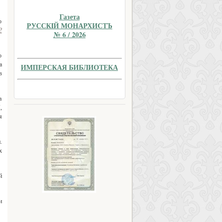
Газета
о
РУССКIЙ МОНАРХИСТЪ
?
№ 6 / 2026
о
а
ИМПЕРСКАЯ БИБЛИОТЕКА
в
а
,
я
.
х
й
и