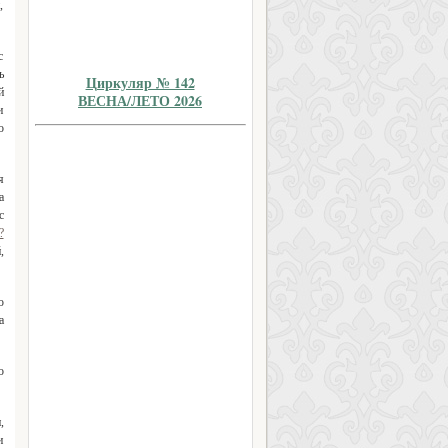
,
с
ь
Циркуляр № 142
й
ВЕСНА/ЛЕТО 2026
и
о
я
а
с
?
,
ю
а
о
,
и