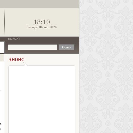
!
18:10
Четверг, 06 авг. 2026
ПОИСК
:
м
м