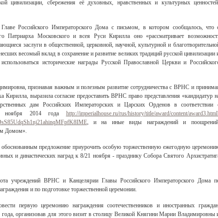
кой цивилизации, сбережения её духовных, нравственных и культурных ценностей
Главе Российского Императорского Дома с письмом, в котором сообщалось, что 
го Патриарха Московского и всея Руси Кирилла оно «рассматривает возможност
щиеся заслуги в общественной, церковной, научной, культурной и благотворительно
внесших весомый вклад в сохранение и развитие великих традиций русской цивилизации 
 использоваться исторические награды Русской Православной Церкви и Российског
имировна, признавая важным и полезным развитие сотрудничества с ВРНС и принима
а Кирилла, выразила согласие предоставить ВРНС право представления «кандидатур н
лерственных дам Российских Императорских и Царских Орденов в соответствии 
21 ноября 2014 года
http://imperialhouse.ru/rus/history/title/award/content/award3.html
DsS85UdqSh1nj21ahinqMFpfK8IME
, и на иные виды награждений и поощрений
им Домом».
о обоснованным предложение приурочить особую торжественную ежегодную церемони
вных и династических наград к 8/21 ноября - празднику Собора Святого Архистратиг
абота учреждений ВРНС и Канцелярии Главы Российского Императорского Дома п
граждения и по подготовке торжественной церемонии.
вести первую церемонию награждения соотечественников и иностранных граждан
года, организовав для этого визит в столицу Великой Княгини Марии Владимировны 