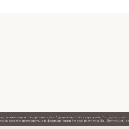
Свидетельство
идического лица и предпринимательской деятельности не осуществляет. Сотрудники агентс
териалы являются исключительно информационными без цели получения ИА «Легитимист» д