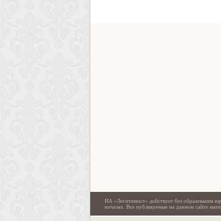
ИА «Легитимист» действует без образования юр
началах. Все публикуемые на данном сайте ма