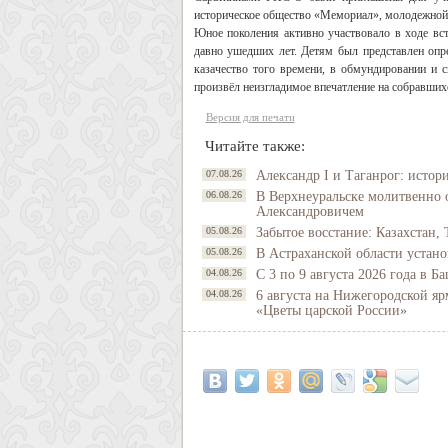
историческое общество «Мемориал», молодежной 
Юное поколения активно участвовало в ходе вст
давно ушедших лет. Детям был представлен опре
казачество того времени, в обмундировании и с
произвёл неизгладимое впечатление на собравших
Версия для печати
Читайте также:
07.08.26
Александр I и Таганрог: истор
06.08.26
В Верхнеуральске молитвенно 
Александровичем
05.08.26
Забытое восстание: Казахстан, 
05.08.26
В Астраханской области устано
04.08.26
С 3 по 9 августа 2026 года в 
04.08.26
6 августа на Нижегородской яр
«Цветы царской России»