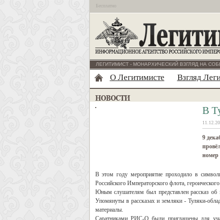
Бесплатно
ЛЕГИТИМИСТ - МОНАРХИЧЕСКИЙ ВЗГЛЯД НА СОБ
О Легитимисте
Взгляд Лег
В Т
11.12.20
9 дека
провёл
номер
В этом году мероприятие проходило в символи
Российского Императорского флота, героического
Юным слушателям был представлен рассказ об и
Упомянуты в рассказах и земляки - Туляки-обла
материалы.
Саратниками РИС-О были приглашены для участ