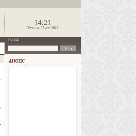
!
14:21
Пятница, 07 авг. 2026
ПОИСК
:
а
.
-
,