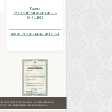
Газета
РУССКIЙ МОНАРХИСТЪ
№ 6 / 2026
ИМПЕРСКАЯ БИБЛИОТЕКА
тва работают безвозмездно на общественных
охода или иной имущественной выгоды.