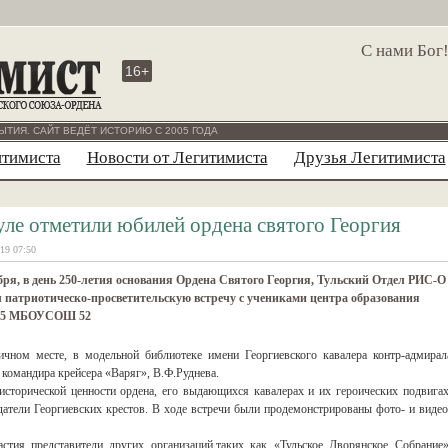
С нами Бог
16+
ЫТИЯ. САЙТ ВЕДЁТ ИСТОРИЮ С 2005 ГОДА
итимиста
Новости от Легитимиста
Друзья Легитимиста
уле отметили юбилей ордена святого Георгия
19 07:50
бря, в день 250-летия основания Ордена Святого Георгия, Тульский Отдел РИС-О
 патриотическо-просветительскую встречу с учениками центра образования
 5 МБОУСОШ 52
чном месте, в модельной библиотеке имени Георгиевского кавалера контр-адмирал
 командира крейсера «Варяг», В.Ф.Руднева.
сторической ценности ордена, его выдающихся кавалерах и их героических подвигах
датели Георгиевских крестов. В ходе встречи были продемонстрированы фото- и видео
ия представители других организаций,таких как «Тульское Дворянское Собрание»