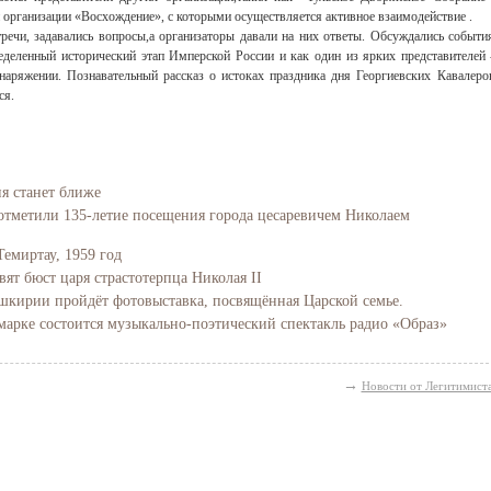
организации «Восхождение», с которыми осуществляется активное взаимодействие .
речи, задавались вопросы,а организаторы давали на них ответы. Обсуждались событи
деленный исторический этап Имперской России и как один из ярких представителей 
наряжении. Познавательный рассказ о истоках праздника дня Георгиевских Кавалеро
ся.
ия станет ближе
отметили 135-летие посещения города цесаревичем Николаем
Темиртау, 1959 год
вят бюст царя страстотерпца Николая II
Башкирии пройдёт фотовыставка, посвящённая Царской семье.
марке состоится музыкально-поэтический спектакль радио «Образ»
→
Новости от Легитимист