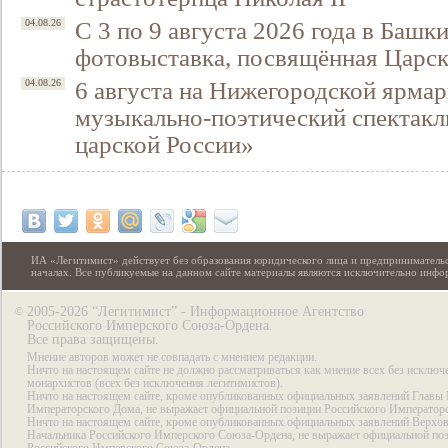
С 3 по 9 августа 2026 года в Башк
04.08.26
фотовыставка, посвящённая Царск
6 августа на Нижегородской ярмар
04.08.26
музыкально-поэтический спектакл
царской России»
ИА «Легитимист» действует без образования юридического лица и предпринимательс
началах. Все публикуемые на данном сайте материалы являются исключительно инф
2005-2026 “Легитимист” - Информационное Агентство
©
Российского Имперского Союза-Ордена.
Все права защищены.
Мнение авторов может не совпадать с мнением редакции.
Ничто на настоящем сайте не должно рассматриваться как мнение всех без исключ
монархистов (всех без исключения легитимистов).
Ничто на настоящем сайте, кроме опубликованных официальных заявлений Главы 
Императорского Дома, не выражает официальной позиции Российского Император
Ничто на настоящем сайте, кроме опубликованных официальных заявлений Верхов
Начальника Российского Имперского Союза-Ордена, не выражает официальной по