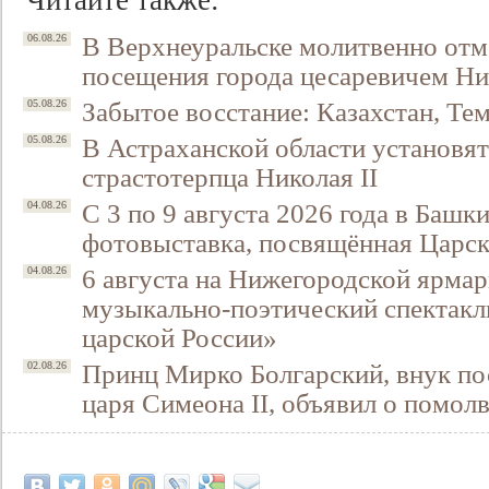
Читайте также:
В Верхнеуральске молитвенно отм
06.08.26
посещения города цесаревичем Н
Забытое восстание: Казахстан, Тем
05.08.26
В Астраханской области установят
05.08.26
страстотерпца Николая II
С 3 по 9 августа 2026 года в Башк
04.08.26
фотовыставка, посвящённая Царск
6 августа на Нижегородской ярмар
04.08.26
музыкально-поэтический спектакл
царской России»
Принц Мирко Болгарский, внук по
02.08.26
царя Симеона II, объявил о помол