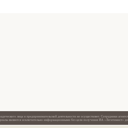
Свидетельство
идического лица и предпринимательской деятельности не осуществляет. Сотрудники агентс
териалы являются исключительно информационными без цели получения ИА «Легитимист» д