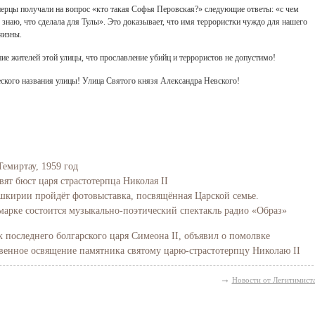
ерцы получали на вопрос «кто такая Софья Перовская?» следующие ответы: «с чем
е знаю, что сделала для Тулы». Это доказывает, что имя террористки чуждо для нашего
чизны.
е жителей этой улицы, что прославление убийц и террористов не допустимо!
ского названия улицы! Улица Святого князя Александра Невского!
Темиртау, 1959 год
вят бюст царя страстотерпца Николая II
Башкирии пройдёт фотовыставка, посвящённая Царской семье.
марке состоится музыкально-поэтический спектакль радио «Образ»
последнего болгарского царя Симеона II, объявил о помолвке
твенное освящение памятника святому царю-страстотерпцу Николаю II
→
Новости от Легитимист