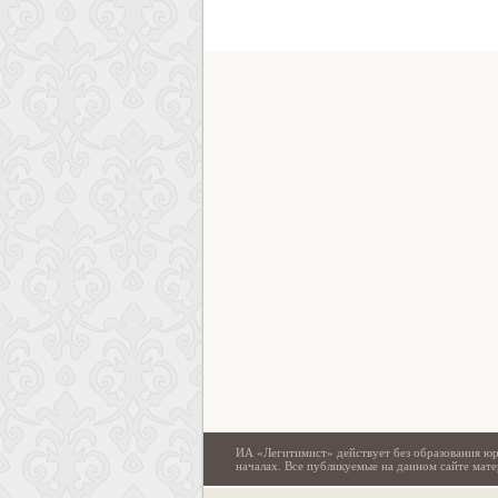
ИА «Легитимист» действует без образования юр
началах. Все публикуемые на данном сайте ма