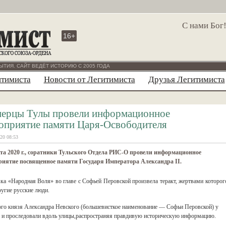
С нами Бог
16+
ЫТИЯ. САЙТ ВЕДЁТ ИСТОРИЮ С 2005 ГОДА
итимиста
Новости от Легитимиста
Друзья Легитимиста
ерцы Тулы провели информационное
оприятие памяти Царя-Освободителя
20 08:53
та 2020 г., соратники Тульского Отдела РИС-О провели информационное
риятие посвященное памяти Государя Императора Александра II.
вка «Народная Воля» во главе с Софьей Перовской произвела теракт, жертвами которог
ругие русские люди.
того князя Александра Невского (большевисткое наименование — Софьи Перовской) у
го и проследовали вдоль улицы,распространяя правдивую историческую информацию.