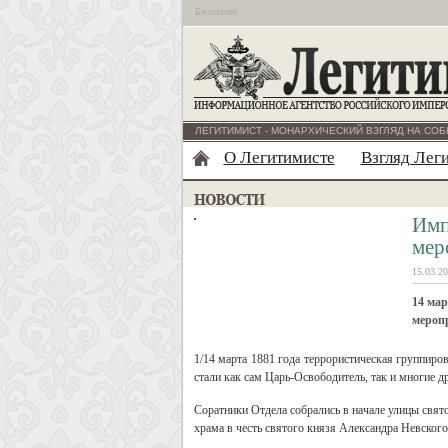
Бесплатно
ЛЕГИТИМИСТ - МОНАРХИЧЕСКИЙ ВЗГЛЯД НА СОБ
О Легитимисте
Взгляд Лег
Имп
мер
15.03.20
14 мар
мероп
1/14 марта 1881 года террористическая группиро
стали как сам Царь-Освободитель, так и многие д
Соратники Отдела собрались в начале улицы свя
храма в честь святого князя Александра Невско