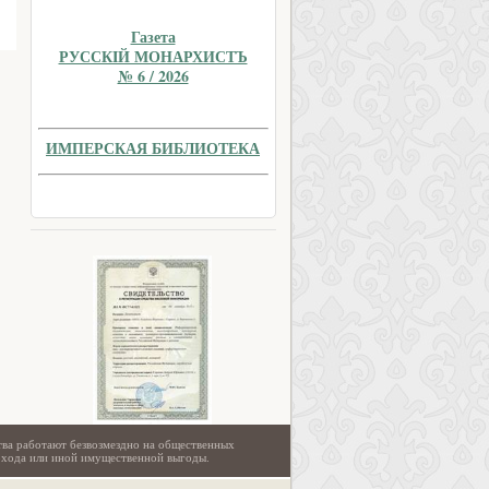
Газета
РУССКIЙ МОНАРХИСТЪ
№ 6 / 2026
ИМПЕРСКАЯ БИБЛИОТЕКА
тва работают безвозмездно на общественных
охода или иной имущественной выгоды.