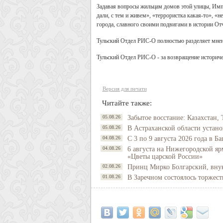
Задавая вопросы жильцам домов этой улицы, Имп
дали, с тем и живем», «террористка какая-то», «н
города, славного своими подвигами в истории От
Тульский Отдел РИС-О полностью разделяет мнени
Тульский Отдел РИС-О - за возвращение историче
Версия для печати
Читайте также:
05.08.26
Забытое восстание: Казахстан, 
05.08.26
В Астраханской области устано
04.08.26
С 3 по 9 августа 2026 года в 
04.08.26
6 августа на Нижегородской яр
«Цветы царской России»
02.08.26
Принц Мирко Болгарский, внук 
01.08.26
В Заречном состоялось торжес