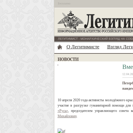
Бесплатно
ЛЕГИТИМИСТ - МОНАРХИЧЕСКИЙ ВЗГЛЯД НА СОБ
О Легитимисте
Взгляд Лег
Вме
12.04.20
Петерб
панде
10 апреля 2020 года активисты молодёжного кры
участие в разгрузке гуманитарной помощи для
«Русь»
, председателем управляющего совета 
Михайлович
.