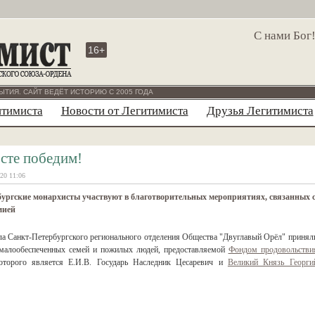
С нами Бог
16+
ЫТИЯ. САЙТ ВЕДЁТ ИСТОРИЮ С 2005 ГОДА
итимиста
Новости от Легитимиста
Друзья Легитимиста
сте победим!
20 11:06
ургские монархисты участвуют в благотворительных мероприятиях, связанных 
мией
ла Санкт-Петербургского регионального отделения Общества "Двуглавый Орёл" принял
 малообеспеченных семей и пожилых людей, предоставляемой
Фондом продовольстви
которого является Е.И.В. Государь Наследник Цесаревич и
Великий Князь Георги