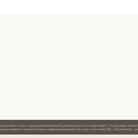
Свидетельство
идического лица и предпринимательской деятельности не осуществляет. Сотрудники агентс
териалы являются исключительно информационными без цели получения ИА «Легитимист» д