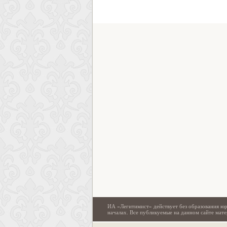
ИА «Легитимист» действует без образования юр
началах. Все публикуемые на данном сайте ма