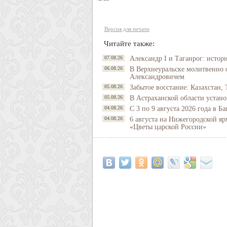
Версия для печати
Читайте также:
07.08.26
Александр I и Таганрог: истор
06.08.26
В Верхнеуральске молитвенно 
Александровичем
05.08.26
Забытое восстание: Казахстан, 
05.08.26
В Астраханской области устано
04.08.26
С 3 по 9 августа 2026 года в 
04.08.26
6 августа на Нижегородской яр
«Цветы царской России»