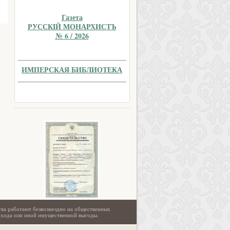
Газета
РУССКIЙ МОНАРХИСТЪ
№ 6 / 2026
ИМПЕРСКАЯ БИБЛИОТЕКА
тва работают безвозмездно на общественных
охода или иной имущественной выгоды.