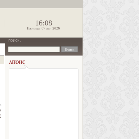
!
16:08
Пятница, 07 авг. 2026
ПОИСК
:
с
и
я
й