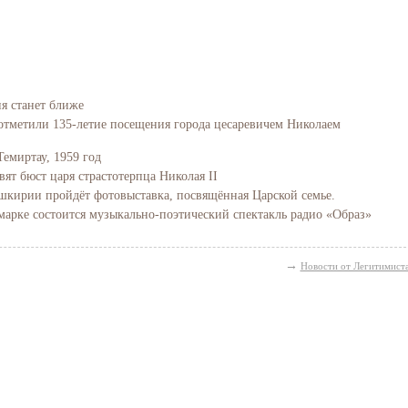
ия станет ближе
отметили 135-летие посещения города цесаревичем Николаем
Темиртау, 1959 год
вят бюст царя страстотерпца Николая II
Башкирии пройдёт фотовыставка, посвящённая Царской семье.
марке состоится музыкально-поэтический спектакль радио «Образ»
→
Новости от Легитимист