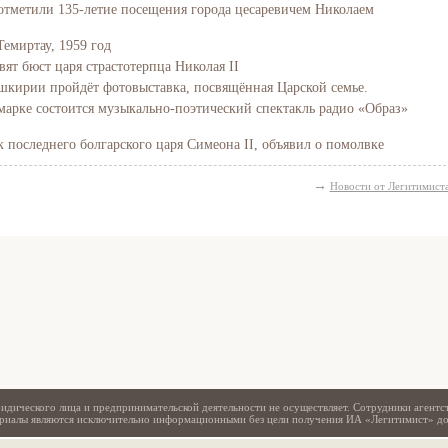
отметили 135-летие посещения города цесаревичем Николаем
Темиртау, 1959 год
вят бюст царя страстотерпца Николая II
Башкирии пройдёт фотовыставка, посвящённая Царской семье.
марке состоится музыкально-поэтический спектакль радио «Образ»
последнего болгарского царя Симеона II, объявил о помолвке
→
Новости от Легитимист
Свидетельство
идического лица и предпринимательской деятельности не осуществляет. Сотрудники агентс
териалы являются исключительно информационными без цели получения ИА «Легитимист» д