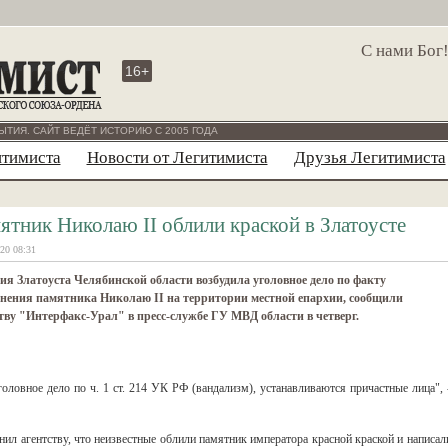
С нами Бог
16+
ЫТИЯ. САЙТ ВЕДЁТ ИСТОРИЮ С 2005 ГОДА
итимиста
Новости от Легитимиста
Друзья Легитимиста
ятник Николаю II облили краской в Златоусте
20 08:31
я Златоуста Челябинской области возбудила уголовное дело по факту
рнения памятника Николаю II на территории местной епархии, сообщили
тву "Интерфакс-Урал" в пресс-службе ГУ МВД области в четверг.
ловное дело по ч. 1 ст. 214 УК РФ (вандализм), устанавливаются причастные лица", 
л агентству, что неизвестные облили памятник императора красной краской и написал