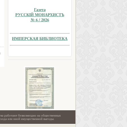
Газета
РУССКIЙ МОНАРХИСТЪ
№ 6 / 2026
ИМПЕРСКАЯ БИБЛИОТЕКА
а
тва работают безвозмездно на общественных
охода или иной имущественной выгоды.