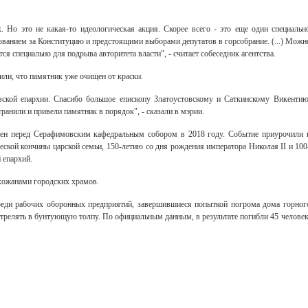
. Но это не какая-то идеологическая акция. Скорее всего - это еще один специальн
ванием за Конституцию и предстоящими выборами депутатов в горсобрание. (...) Можн
я специально для подрыва авторитета власти", - считает собеседник агентства.
или, что памятник уже очищен от краски.
вской епархии. Спасибо большое епископу Златоустовскому и Саткинскому Викентию
анили и привели памятник в порядок", - сказали в мэрии.
ен перед Серафимовским кафедральным собором в 2018 году. Событие приурочили 
ской кончины царской семьи, 150-летию со дня рождения императора Николая II и 100
 епархий.
хожанами городских храмов.
реди рабочих оборонных предприятий, завершившиеся попыткой погрома дома горног
стрелять в бунтующую толпу. По официальным данным, в результате погибли 45 человек