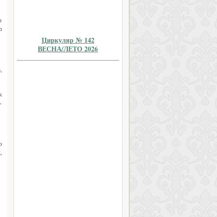
о
о
Циркуляр № 142
ВЕСНА/ЛЕТО 2026
,
к
-
о
,