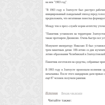
на нем "1903 год".
"В 1903 году в Златоусте был расстрел рабочих
инициированный скандальный эпизод перед голосо
предположить, что негативная повестка формируетс
Между тем в пресс-службе мэрии агентству уточн
"Памятник установлен на территории Златоусто
также протоирею Дионисию. Очень быстро все устр
Монумент императору Николаю II был установл
трем памятным датам: 100-летию со дня мучениче
летию образования Челябинской и Златоустовской
Памятник изготовлен на средства, собранные при
В 1903 году в Златоусте произошли волнения с
начальника. После этого жандармам дали приказ 
ещё 87 человек получили ранения.
Источник
Версия для печати
Читайте также: