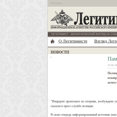
Бесплатно
ЛЕГИТИМИСТ - МОНАРХИЧЕСКИЙ ВЗГЛЯД НА СОБ
О Легитимисте
Взгляд Лег
Пам
19.06.20
Полици
оскве
агентс
"Инцидент произошел во вторник, возбуждено уго
сказали в пресс-службе полиции.
В свою очередь информированный источник поясни