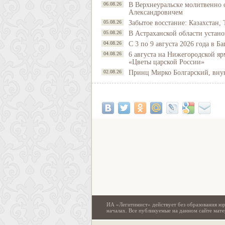
06.08.26
В Верхнеуральске молитвенно 
Александровичем
05.08.26
Забытое восстание: Казахстан, 
05.08.26
В Астраханской области устано
04.08.26
С 3 по 9 августа 2026 года в 
04.08.26
6 августа на Нижегородской яр
«Цветы царской России»
02.08.26
Принц Мирко Болгарский, внук 
ИА «Легитимист» действует без образования юр
началах. Все публикуемые на данном сайте ма