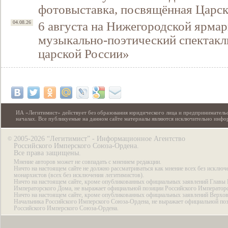
фотовыставка, посвящённая Царск
6 августа на Нижегородской ярмар
04.08.26
музыкально-поэтический спектакл
царской России»
ИА «Легитимист» действует без образования юридического лица и предпринимательс
началах. Все публикуемые на данном сайте материалы являются исключительно инф
2005-2026 “Легитимист” - Информационное Агентство
©
Российского Имперского Союза-Ордена.
Все права защищены.
Мнение авторов может не совпадать с мнением редакции.
Ничто на настоящем сайте не должно рассматриваться как мнение всех без исключ
монархистов (всех без исключения легитимистов).
Ничто на настоящем сайте, кроме опубликованных официальных заявлений Главы 
Императорского Дома, не выражает официальной позиции Российского Император
Ничто на настоящем сайте, кроме опубликованных официальных заявлений Верхов
Начальника Российского Имперского Союза-Ордена, не выражает официальной по
Российского Имперского Союза-Ордена.