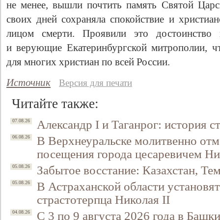
не менее, вышли почтить память Святой Царс
своих дней сохраняла спокойствие и христиан
лицом смерти. Проявили это достоинство 
и верующие Екатеринбургской митрополии, ч
для многих христиан по всей России.
Источник
Версия для печати
Читайте также:
Александр I и Таганрог: история с
07.08.26
В Верхнеуральске молитвенно отм
06.08.26
посещения города цесаревичем Н
Забытое восстание: Казахстан, Тем
05.08.26
В Астраханской области установят
05.08.26
страстотерпца Николая II
С 3 по 9 августа 2026 года в Башк
04.08.26