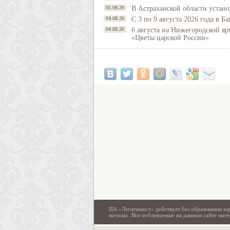
05.08.26
В Астраханской области устано
04.08.26
С 3 по 9 августа 2026 года в 
04.08.26
6 августа на Нижегородской яр
«Цветы царской России»
ИА «Легитимист» действует без образования юр
началах. Все публикуемые на данном сайте ма