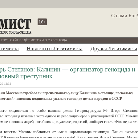
С нами Бог
16+
ЫТИЯ. САЙТ ВЕДЁТ ИСТОРИЮ С 2005 ГОДА
итимиста
Новости от Легитимиста
Друзья Легитимиста
рь Степанов: Калинин — организатор геноцида и
ловный преступник
20 12:32
ии Москвы потребовали переименовать улицу Калинина в столице, поскольку
оветский чиновник подписывал указы о геноциде целых народов в СССР
его следователя по особо важным делам Генпрокуратуры РФ Игоря Степанов
ал, что улица названа в честь одного из революционеров и руководителей СССР Михаил
ем неповинных людей, погибших в результате репрессий, сообщает газета «Коммерсант».
л властям Москвы избавиться от имени «организатора геноцида». Так он называе
Р Калинина (прозван «всесоюзным старостой»). Как отмечает Игорь Степанов, Михаи