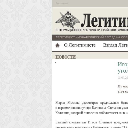
Бесплатно
ЛЕГИТИМИСТ - МОНАРХИЧЕСКИЙ ВЗГЛЯД НА СОБ
О Легитимисте
Взгляд Лег
Иго
уго
03.07.20
От мэр
этот с
Мэрия Москвы рассмотрит предложение бывш
о переименовании улицы Калинина. Степанов указ
Калинина, который виновен к гибели тысяч ни в ч
Бывший следователь Игорь Степанов предложи
председателя президиума Верховного совета ССС