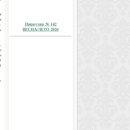
а
а
Циркуляр № 142
-
ВЕСНА/ЛЕТО 2026
х
,
и
и
8
й
ь