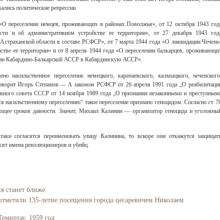
ались политические репрессии.
 «О переселении немцев, проживающих в районах Поволжья», от 12 октября 1943 год
сти и об административном устройстве ее территории», от 27 декабря 1943 год
страханской области в составе РСФСР», от 7 марта 1944 года «О ликвидации Чечено
тве ее территории» и от 8 апреля 1944 года «О переселении балкарцев, проживающи
нии Кабардино-Балкарской АССР в Кабардинскую АССР».
о насильственное переселение немецкого, карачаевского, калмыцкого, чеченского
говорит Игорь Степанов.— А законом РСФСР от 26 апреля 1991 года „О реабилитаци
овного совета СССР от 14 ноября 1989 года „О признании незаконными и преступным
я насильственному переселению“ такое переселение признано геноцидом. Согласно ст. 7
ющее сроков давности. Значит, Михаил Калинин — организатор геноцида и уголовны
-таки согласятся переименовать улицу Калинина, то вскоре они откажутся защищат
осят имена революционеров и убийц.
ия станет ближе
отметили 135-летие посещения города цесаревичем Николаем
Темиртау, 1959 год