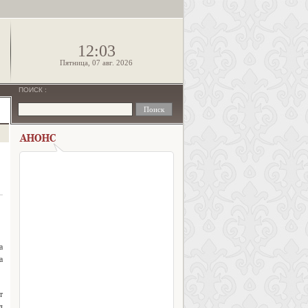
!
12:03
Пятница, 07 авг. 2026
ПОИСК
:
а
а
т
л