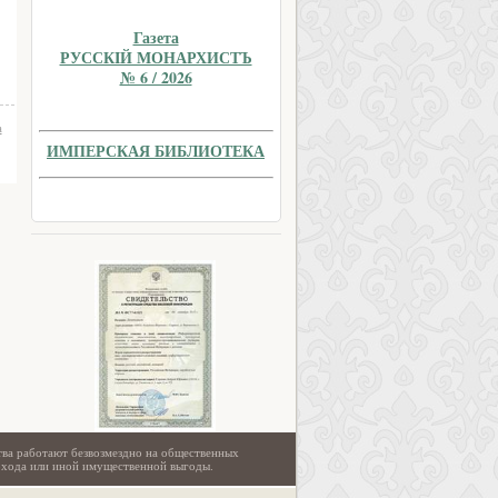
Газета
РУССКIЙ МОНАРХИСТЪ
№ 6 / 2026
а
ИМПЕРСКАЯ БИБЛИОТЕКА
тва работают безвозмездно на общественных
охода или иной имущественной выгоды.