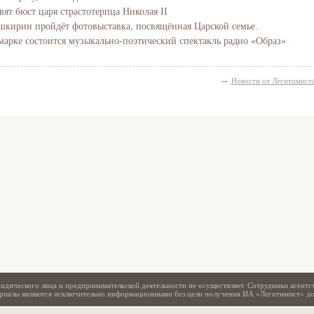
вят бюст царя страстотерпца Николая II
Башкирии пройдёт фотовыставка, посвящённая Царской семье.
марке состоится музыкально-поэтический спектакль радио «Образ»
→
Новости от Легитимист
Свидетельство
идического лица и предпринимательской деятельности не осуществляет. Сотрудники агентс
териалы являются исключительно информационными без цели получения ИА «Легитимист» д