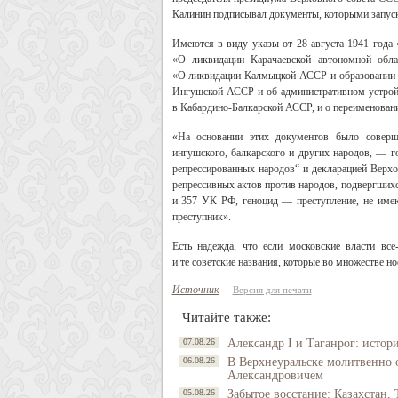
Калинин подписывал документы, которыми запуск
Имеются в виду указы от 28 августа 1941 года
«О ликвидации Карачаевской автономной обла
«О ликвидации Калмыцкой АССР и образовании А
Ингушской АССР и об административном устройс
в Кабардино-Балкарской АССР, и о переименова
«На основании этих документов было совершен
ингушского, балкарского и других народов, — 
репрессированных народов“ и декларацией Верх
репрессивных актов против народов, подвергшихс
и 357 УК РФ, геноцид — преступление, не име
преступник».
Есть надежда, что если московские власти все
и те советские названия, которые во множестве н
Источник
Версия для печати
Читайте также:
07.08.26
Александр I и Таганрог: истор
06.08.26
В Верхнеуральске молитвенно 
Александровичем
05.08.26
Забытое восстание: Казахстан, 