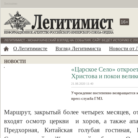
Бесплатно
16+
ЛЕГИТИМИСТ - МОНАРХИЧЕСКИЙ ВЗГЛЯД НА СОБЫТИЯ. САЙТ ВЕДЁТ ИСТОРИЮ С 200
О Легитимисте
Взгляд Легитимиста
Новости от 
«Царское Село» открое
Христова и покои велик
21.08.2020 11:40
Учреждение постепенно возвращается 
пресс-служба ГМЗ.
Маршрут, закрытый более четырех месяцев, от
входят осмотр церкви и хоров, а также апа
Предхорная, Китайская голубая гостиная, 