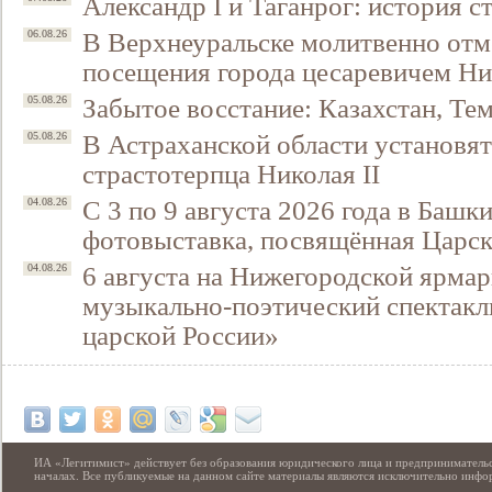
Александр I и Таганрог: история с
В Верхнеуральске молитвенно отм
06.08.26
посещения города цесаревичем Н
Забытое восстание: Казахстан, Тем
05.08.26
В Астраханской области установят
05.08.26
страстотерпца Николая II
С 3 по 9 августа 2026 года в Башк
04.08.26
фотовыставка, посвящённая Царск
6 августа на Нижегородской ярмар
04.08.26
музыкально-поэтический спектакл
царской России»
ИА «Легитимист» действует без образования юридического лица и предпринимательс
началах. Все публикуемые на данном сайте материалы являются исключительно инф