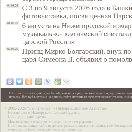
С 3 по 9 августа 2026 года в Башк
04.08.26
фотовыставка, посвящённая Царск
6 августа на Нижегородской ярмар
04.08.26
музыкально-поэтический спектакл
царской России»
Принц Мирко Болгарский, внук по
02.08.26
царя Симеона II, объявил о помол
ИА «Легитимист» действует без образования юридического лица и предпринимательс
началах. Все публикуемые на данном сайте материалы являются исключительно инф
2005-2026 “Легитимист” - Информационное Агентство
©
Российского Имперского Союза-Ордена.
Все права защищены.
Мнение авторов может не совпадать с мнением редакции.
Ничто на настоящем сайте не должно рассматриваться как мнение всех без исключ
монархистов (всех без исключения легитимистов).