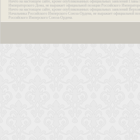
Ничто на настоящем сайте, кроме опубликованных официальных заявлений Главы 
Императорского Дома, не выражает официальной позиции Российского Император
Ничто на настоящем сайте, кроме опубликованных официальных заявлений Верхов
Начальника Российского Имперского Союза-Ордена, не выражает официальной по
Российского Имперского Союза-Ордена.