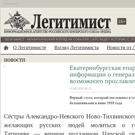
Бесплатно
16+
ЛЕГИТИМИСТ - МОНАРХИЧЕСКИЙ ВЗГЛЯД НА СОБЫТИЯ. САЙТ ВЕДЁТ ИСТОРИЮ С 200
О Легитимисте
Взгляд Легитимиста
Новости от 
Екатеринбургская епа
информации о генерал
возможного прославле
12.08.2020 09:35
Верный слуга, который последовал в сс
большевиками в июне 1918 года
Сёстры Александро-Невского Ново-Тихвинског
желающих русских людей молиться о ге
Татищеве — верном подданном Царской се