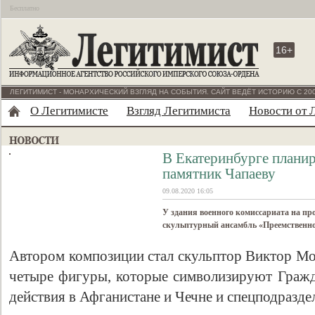
Бесплатно
16+
ЛЕГИТИМИСТ - МОНАРХИЧЕСКИЙ ВЗГЛЯД НА СОБЫТИЯ. САЙТ ВЕДЁТ ИСТОРИЮ С 200
О Легитимисте
Взгляд Легитимиста
Новости от 
В Екатеринбурге плани
памятник Чапаеву
09.08.2020 16:05
У здания военного комиссариата на пр
скульптурный ансамбль «Преемственно
Автором композиции стал скульптор Виктор Мо
четыре фигуры, которые символизируют Граж
действия в Афганистане и Чечне и спецподразде