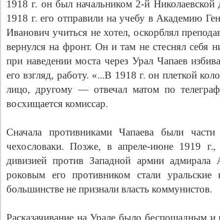
1918 г. он был начальником 2-й Николаевской 
1918 г. его отправили на учебу в Академию Ге
Иванович учиться не хотел, оскорблял преподав
вернулся на фронт. Он и там не стеснял себя 
при наведении моста через Урал Чапаев избив
его взгляд, работу. «...В 1918 г. он плеткой к
лицо, другому — отвечал матом по телеграф
восхищается комиссар.
Сначала противниками Чапаева были част
чехословаки. Позже, в апреле-июне 1919 г.,
дивизией против Западной армии адмирала 
роковым его противником стали уральские 
большинстве не признали власть коммунистов.
Расказачивание на Урале было беспощадным и 