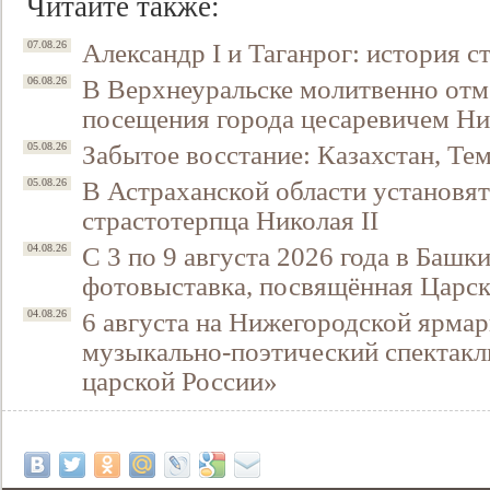
Читайте также:
Александр I и Таганрог: история с
07.08.26
В Верхнеуральске молитвенно отм
06.08.26
посещения города цесаревичем Н
Забытое восстание: Казахстан, Тем
05.08.26
В Астраханской области установят
05.08.26
страстотерпца Николая II
С 3 по 9 августа 2026 года в Башк
04.08.26
фотовыставка, посвящённая Царск
6 августа на Нижегородской ярмар
04.08.26
музыкально-поэтический спектакл
царской России»