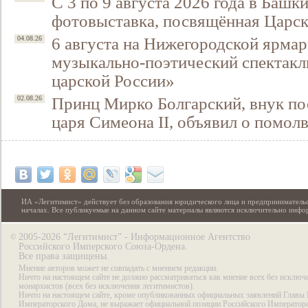
С 3 по 9 августа 2026 года в Башк
фотовыставка, посвящённая Царск
6 августа на Нижегородской ярмар
04.08.26
музыкально-поэтический спектакл
царской России»
Принц Мирко Болгарский, внук по
02.08.26
царя Симеона II, объявил о помол
ИА «Легитимист» действует без образования юридического лица и предпринимательс
началах. Все публикуемые на данном сайте материалы являются исключительно инф
2005-2026 “Легитимист” - Информационное Агентство
©
Российского Имперского Союза-Ордена.
Все права защищены.
Мнение авторов может не совпадать с мнением редакции.
Ничто на настоящем сайте не должно рассматриваться как мнение всех без исключ
монархистов (всех без исключения легитимистов).
Ничто на настоящем сайте, кроме опубликованных официальных заявлений Главы 
Императорского Дома, не выражает официальной позиции Российского Император