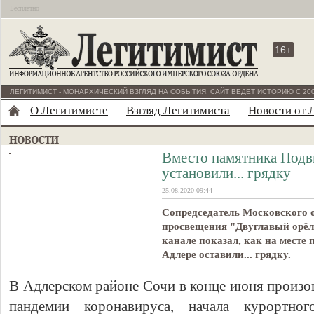
Бесплатно
16+
ЛЕГИТИМИСТ - МОНАРХИЧЕСКИЙ ВЗГЛЯД НА СОБЫТИЯ. САЙТ ВЕДЁТ ИСТОРИЮ С 200
О Легитимисте
Взгляд Легитимиста
Новости от 
Вместо памятника Подви
установили... грядку
25.08.2020 09:44
Сопредседатель Московского 
просвещения "Двуглавый орёл"
канале показал, как на месте
Адлере оставили... грядку.
В Адлерском районе Сочи в конце июня произо
пандемии коронавируса, начала курортно