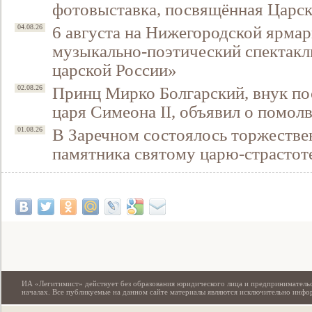
фотовыставка, посвящённая Царск
6 августа на Нижегородской ярмар
04.08.26
музыкально-поэтический спектакл
царской России»
Принц Мирко Болгарский, внук по
02.08.26
царя Симеона II, объявил о помол
В Заречном состоялось торжестве
01.08.26
памятника святому царю-страстот
Свидетельство
ИА «Легитимист» действует без образования юридического лица и предпринимательс
началах. Все публикуемые на данном сайте материалы являются исключительно инф