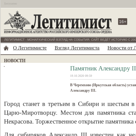
Бесплатно
16+
ЛЕГИТИМИСТ - МОНАРХИЧЕСКИЙ ВЗГЛЯД НА СОБЫТИЯ. САЙТ ВЕДЁТ ИСТОРИЮ С 200
О Легитимисте
Взгляд Легитимиста
Новости от 
Памятник Александру II
19.10.2020 09:59
В Черемхово (Иркутская область) уст
Александру III.
Город станет в третьим в Сибири и шестым в 
Царю-Миротворцу. Местом для памятника ста
Некрасова. Торжественное открытие памятника 
Для сибиряков Александр III известен как че