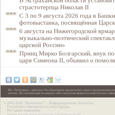
В Астраханской области установят
страстотерпца Николая II
С 3 по 9 августа 2026 года в Башк
04.08.26
фотовыставка, посвящённая Царск
6 августа на Нижегородской ярмар
04.08.26
музыкально-поэтический спектакл
царской России»
Принц Мирко Болгарский, внук по
02.08.26
царя Симеона II, объявил о помол
ИА «Легитимист» действует без образования юридического лица и предпринимательс
началах. Все публикуемые на данном сайте материалы являются исключительно инф
2005-2026 “Легитимист” - Информационное Агентство
©
Российского Имперского Союза-Ордена.
Все права защищены.
Мнение авторов может не совпадать с мнением редакции.