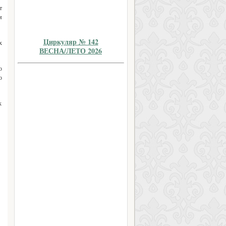
т
м
Циркуляр № 142
х
ВЕСНА/ЛЕТО 2026
ю
о
к