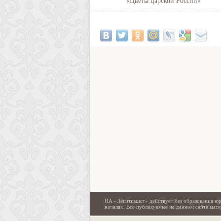
«Цветы царской России»
ИА «Легитимист» действует без образования юр
началах. Все публикуемые на данном сайте ма