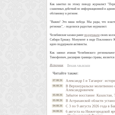
Как заметил по этому поводу журналист "Перв
слаженных действий по информационной и админи
обстановку в регионе.
"Важно! Это наша победа. Мы рады, что власт
регионах", - поделился радостью журналист.
Челябинские казаки ранее
поддержали
своих колл
Сибири Ермаку. Монумент в виде Поклонного К
идею поддержали активисты.
Как заявил атаман Челябинского регионально
Тимофеевич, расширив границы страны, является 
Источник
Версия для печати
Читайте также:
07.08.26
Александр I и Таганрог: истор
06.08.26
В Верхнеуральске молитвенно 
Александровичем
05.08.26
Забытое восстание: Казахстан, 
05.08.26
В Астраханской области устано
04.08.26
С 3 по 9 августа 2026 года в 
04.08.26
6 августа на Нижегородской яр