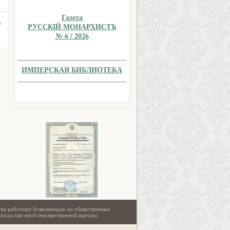
Газета
а
РУССКIЙ МОНАРХИСТЪ
№ 6 / 2026
ИМПЕРСКАЯ БИБЛИОТЕКА
тва работают безвозмездно на общественных
охода или иной имущественной выгоды.