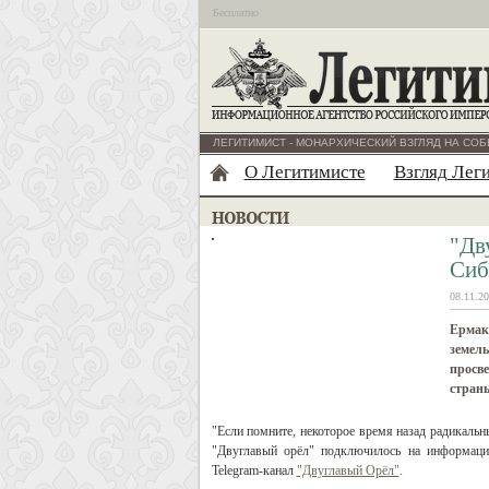
Бесплатно
ЛЕГИТИМИСТ - МОНАРХИЧЕСКИЙ ВЗГЛЯД НА СОБ
О Легитимисте
Взгляд Лег
"Дв
Сиб
08.11.20
Ермак
земель
просве
стран
"Если помните, некоторое время назад радикаль
"Двуглавый орёл" подключилось на информацио
Telegram-канал
"Двуглавый Орёл"
.