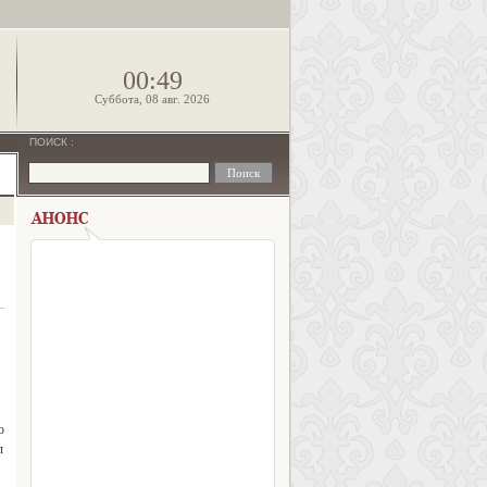
!
00:49
Суббота, 08 авг. 2026
ПОИСК
:
о
л