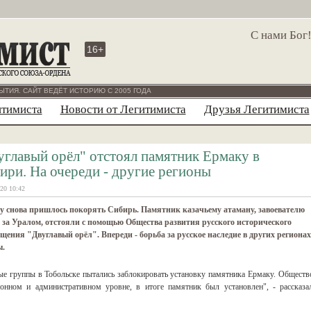
С нами Бог
16+
ЫТИЯ. САЙТ ВЕДЁТ ИСТОРИЮ С 2005 ГОДА
итимиста
Новости от Легитимиста
Друзья Легитимиста
углавый орёл" отстоял памятник Ермаку в
ири. На очереди - другие регионы
20 10:42
у снова пришлось покорять Сибирь. Памятник казачьему атаману, завоевателю
 за Уралом, отстояли с помощью Общества развития русского исторического
щения "Двуглавый орёл". Впереди - борьба за русское наследие в других регионах
ы.
ные группы в Тобольске пытались заблокировать установку памятника Ермаку. Обществ
нном и административном уровне, в итоге памятник был установлен", - рассказа