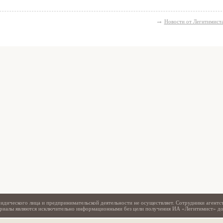
→
Новости от Легитимист
Свидетельство
идического лица и предпринимательской деятельности не осуществляет. Сотрудники агентс
териалы являются исключительно информационными без цели получения ИА «Легитимист» д