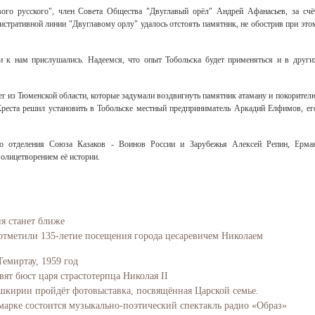
ого русского", член Совета Общества "Двуглавый орёл" Андрей Афанасьев, за счё
стративной линии "Двуглавому орлу" удалось отстоять памятник, не обострив при это
и к нам прислушались. Надеемся, что опыт Тобольска будет применяться и в други
ег из Тюменской области, которые задумали воздвигнуть памятник атаману и покорител
реста решил установить в Тобольске местный предприниматель Аркадий Елфимов, ег
го отделения Союза Казаков - Воинов России и Зарубежья Алексей Репин, Ерма
олицетворением её истории.
ия станет ближе
отметили 135-летие посещения города цесаревичем Николаем
Темиртау, 1959 год
вят бюст царя страстотерпца Николая II
Башкирии пройдёт фотовыставка, посвящённая Царской семье.
марке состоится музыкально-поэтический спектакль радио «Образ»