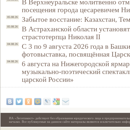
В Верхнеуральске молитвенно отм
посещения города цесаревичем Н
Забытое восстание: Казахстан, Тем
05.08.26
В Астраханской области установят
05.08.26
страстотерпца Николая II
С 3 по 9 августа 2026 года в Башк
04.08.26
фотовыставка, посвящённая Царск
6 августа на Нижегородской ярмар
04.08.26
музыкально-поэтический спектакл
Свидетельство
царской России»
ИА «Легитимист» действует без образования юридического лица и предпринимательс
началах. Все публикуемые на данном сайте материалы являются исключительно инф