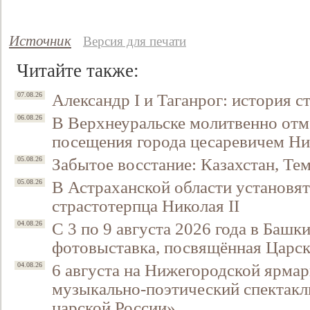
Источник
Версия для печати
Читайте также:
Александр I и Таганрог: история с
07.08.26
В Верхнеуральске молитвенно отм
06.08.26
посещения города цесаревичем Н
Забытое восстание: Казахстан, Тем
05.08.26
В Астраханской области установят
05.08.26
страстотерпца Николая II
С 3 по 9 августа 2026 года в Башк
04.08.26
фотовыставка, посвящённая Царск
6 августа на Нижегородской ярмар
04.08.26
музыкально-поэтический спектакл
царской России»