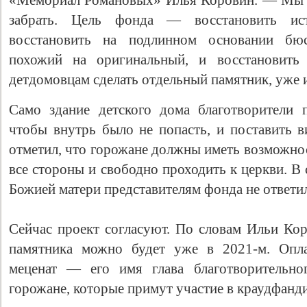
«Мемориал Романовых» Илья Коровин. — Мы н
забрать. Цель фонда — восстановить ист
восстановить на подлинном основании бюс
похожий на оригинальный, и восстановить
детдомовцам сделать отдельный памятник, уже 
Само здание детского дома благотворители п
чтобы внутрь было не попасть, и поставить в
отметил, что горожане должны иметь возможно
Свидетельство
все стороны и свободно проходить к церкви. В
Божией матери представителям фонда не ответи
Сейчас проект согласуют. По словам Ильи Кор
памятника можно будет уже в 2021-м. Опла
меценат — его имя глава благотворительн
горожане, которые примут участие в краудфанд