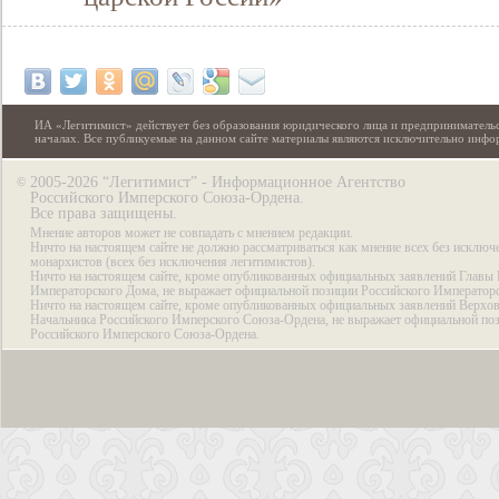
ИА «Легитимист» действует без образования юридического лица и предпринимательс
началах. Все публикуемые на данном сайте материалы являются исключительно инф
2005-2026 “Легитимист” - Информационное Агентство
©
Российского Имперского Союза-Ордена.
Все права защищены.
Мнение авторов может не совпадать с мнением редакции.
Ничто на настоящем сайте не должно рассматриваться как мнение всех без исключ
монархистов (всех без исключения легитимистов).
Ничто на настоящем сайте, кроме опубликованных официальных заявлений Главы 
Императорского Дома, не выражает официальной позиции Российского Император
Ничто на настоящем сайте, кроме опубликованных официальных заявлений Верхов
Начальника Российского Имперского Союза-Ордена, не выражает официальной по
Российского Имперского Союза-Ордена.