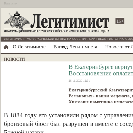
Бесплатно
16+
ЛЕГИТИМИСТ - МОНАРХИЧЕСКИЙ ВЗГЛЯД НА СОБЫТИЯ. САЙТ ВЕДЁТ ИСТОРИЮ С 200
О Легитимисте
Взгляд Легитимиста
Новости от 
В Екатеринбурге вернут
Восстановление оплатит
26.11.2020 12:31
Екатеринбургский благотвор
Романовых» нашел мецената, г
Химмаше памятника император
В 1884 году его установили рядом с управлени
бронзовый бюст был разрушен в вместе с сос
Божией матери.