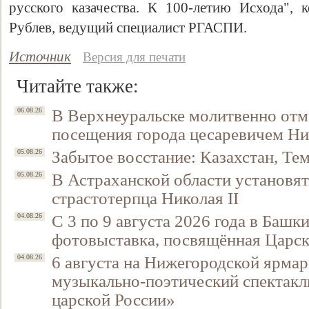
русского казачества. К 100-летию Исхода",
Рублев, ведущий специалист РГАСПИ.
Источник
Версия для печати
Читайте также:
В Верхнеуральске молитвенно отм
06.08.26
посещения города цесаревичем Н
Забытое восстание: Казахстан, Тем
05.08.26
В Астраханской области установят
05.08.26
страстотерпца Николая II
С 3 по 9 августа 2026 года в Башк
04.08.26
фотовыставка, посвящённая Царск
6 августа на Нижегородской ярмар
04.08.26
музыкально-поэтический спектакл
царской России»