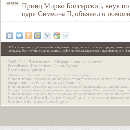
Принц Мирко Болгарский, внук по
02.08.26
царя Симеона II, объявил о помол
ИА «Легитимист» действует без образования юридического лица и предпринимательс
началах. Все публикуемые на данном сайте материалы являются исключительно инф
2005-2026 “Легитимист” - Информационное Агентство
©
Российского Имперского Союза-Ордена.
Все права защищены.
Мнение авторов может не совпадать с мнением редакции.
Ничто на настоящем сайте не должно рассматриваться как мнение всех без исключ
монархистов (всех без исключения легитимистов).
Ничто на настоящем сайте, кроме опубликованных официальных заявлений Главы 
Императорского Дома, не выражает официальной позиции Российского Император
Ничто на настоящем сайте, кроме опубликованных официальных заявлений Верхов
Начальника Российского Имперского Союза-Ордена, не выражает официальной по
Российского Имперского Союза-Ордена.