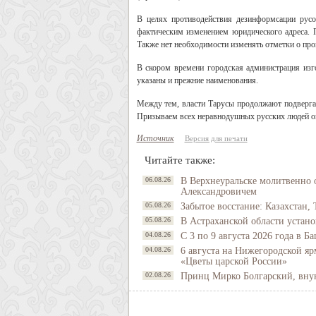
В целях противодействия дезинформсации русо
фактическим изменением юридического адреса. 
Также нет необходимости изменять отметки о проп
В скором времени городская администрация изг
указаны и прежние наименования.
Между тем, власти Тарусы продолжают подвергат
Призываем всех неравнодушных русских людей о
Источник
Версия для печати
Читайте также:
06.08.26
В Верхнеуральске молитвенно 
Александровичем
05.08.26
Забытое восстание: Казахстан, 
05.08.26
В Астраханской области устано
04.08.26
С 3 по 9 августа 2026 года в 
04.08.26
6 августа на Нижегородской яр
«Цветы царской России»
02.08.26
Принц Мирко Болгарский, внук 