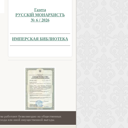
Газета
РУССКIЙ МОНАРХИСТЪ
№ 6 / 2026
ИМПЕРСКАЯ БИБЛИОТЕКА
тва работают безвозмездно на общественных
охода или иной имущественной выгоды.