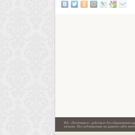
ИА «Легитимист» действует без образования юр
началах. Все публикуемые на данном сайте ма