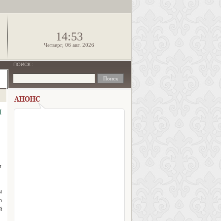
!
14:53
Четверг, 06 авг. 2026
ПОИСК
:
и
м
ы
о
й