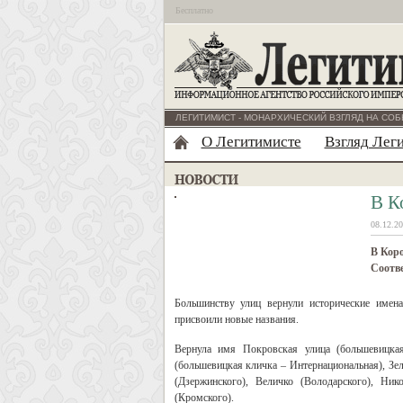
Бесплатно
ЛЕГИТИМИСТ - МОНАРХИЧЕСКИЙ ВЗГЛЯД НА СОБ
О Легитимисте
Взгляд Лег
В К
08.12.20
В Коро
Соотве
Большинству улиц вернули исторические имен
присвоили новые названия.
Вернула имя Покровская улица (большевицка
(большевицкая кличка – Интернациональная), Зел
(Дзержинского), Величко (Володарского), Ник
(Кромского).