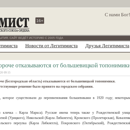
С нами Бог
16+
ЫТИЯ. САЙТ ВЕДЁТ ИСТОРИЮ С 2005 ГОДА
итимиста
Новости от Легитимиста
Друзья Легитимиста
ороче отказываются от большевицкой топонимик
20 09:15
че (Белгородская область) отказываются от большевицкой топонимики.
тствующее решение было принято на городском собрании.
а, которое существовали до переименования большевиками в 1920 году; некоторы
я кличка – Карла Маркса). Русские имена теперь также у Рождественской улиц
еной (Урицкого), Никольской (Карла Либкнехта), Кромского (Пролетарская), Коваленк
ольского переулка (Карла Либкнехта), Покровского (Октябрьский), Рождественски