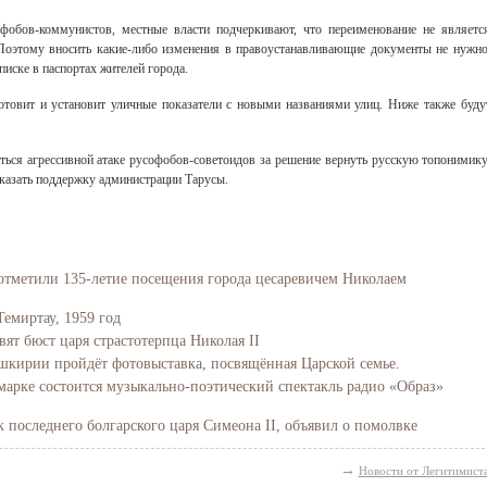
фобов-коммунистов, местные власти подчеркивают, что переименование не являетс
Поэтому вносить какие-либо изменения в правоустанавливающие документы не нужно
иске в паспортах жителей города.
отовит и установит уличные показатели с новыми названиями улиц. Ниже также буду
ься агрессивной атаке русофобов-советоидов за решение вернуть русскую топонимику
казать поддержку администрации Тарусы.
отметили 135-летие посещения города цесаревичем Николаем
Темиртау, 1959 год
вят бюст царя страстотерпца Николая II
Башкирии пройдёт фотовыставка, посвящённая Царской семье.
марке состоится музыкально-поэтический спектакль радио «Образ»
последнего болгарского царя Симеона II, объявил о помолвке
→
Новости от Легитимист