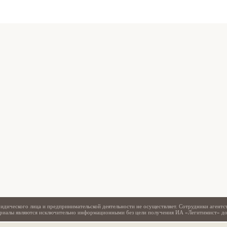
Свидетельство
идического лица и предпринимательской деятельности не осуществляет. Сотрудники агентс
териалы являются исключительно информационными без цели получения ИА «Легитимист» д