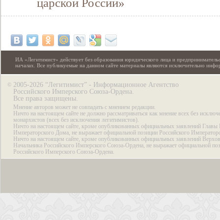
царской России»
ИА «Легитимист» действует без образования юридического лица и предпринимательс
началах. Все публикуемые на данном сайте материалы являются исключительно инф
2005-2026 “Легитимист” - Информационное Агентство
©
Российского Имперского Союза-Ордена.
Все права защищены.
Мнение авторов может не совпадать с мнением редакции.
Ничто на настоящем сайте не должно рассматриваться как мнение всех без исключ
монархистов (всех без исключения легитимистов).
Ничто на настоящем сайте, кроме опубликованных официальных заявлений Главы 
Императорского Дома, не выражает официальной позиции Российского Император
Ничто на настоящем сайте, кроме опубликованных официальных заявлений Верхов
Начальника Российского Имперского Союза-Ордена, не выражает официальной по
Российского Имперского Союза-Ордена.