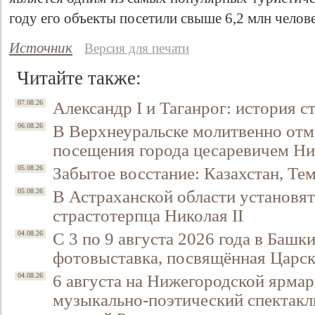
году его объекты посетили свыше 6,2 млн челове
Источник
Версия для печати
Читайте также:
Александр I и Таганрог: история с
07.08.26
В Верхнеуральске молитвенно отм
06.08.26
посещения города цесаревичем Н
Забытое восстание: Казахстан, Тем
05.08.26
В Астраханской области установят
05.08.26
страстотерпца Николая II
С 3 по 9 августа 2026 года в Башк
04.08.26
фотовыставка, посвящённая Царск
6 августа на Нижегородской ярмар
04.08.26
музыкально-поэтический спектакл