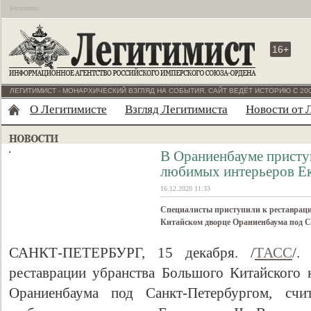
Бесплатно
16+
ЛЕГИТИМИСТ - МОНАРХИЧЕСКИЙ ВЗГЛЯД НА СОБЫТИЯ. САЙТ ВЕДЁТ ИСТОРИЮ С 200
О Легитимисте
Взгляд Легитимиста
Новости от 
В Ораниенбауме приступ
любимых интерьеров Ек
16.12.2020 11:33
Специалисты приступили к реставраци
Китайском дворце Ораниенбаума под 
САНКТ-ПЕТЕРБУРГ, 15 декабря. /
ТАСС
/.
реставрации убранства Большого Китайского 
Ораниенбаума под Санкт-Петербургом, сч