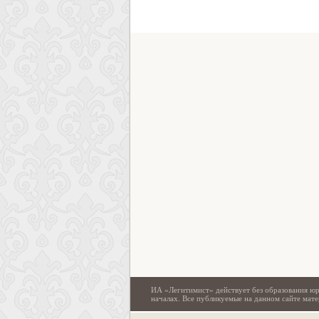
ИА «Легитимист» действует без образования юр
началах. Все публикуемые на данном сайте ма