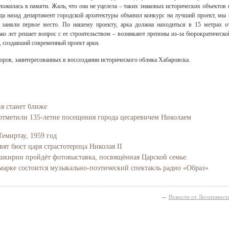
тложилась в памяти. Жаль, что она не уцелела – таких знаковых исторических объектов 
ода назад департамент городской архитектуры объявил конкурс на лучший проект, мы 
заняли первое место. По нашему проекту, арка должна находиться в 15 метрах о
ько лет решает вопрос с ее строительством – возникают препоны из-за бюрократическо
, создавший современный проект арки.
торов, заинтересованных в воссоздании исторического облика Хабаровска.
ия станет ближе
отметили 135-летие посещения города цесаревичем Николаем
Темиртау, 1959 год
вят бюст царя страстотерпца Николая II
Башкирии пройдёт фотовыставка, посвящённая Царской семье.
марке состоится музыкально-поэтический спектакль радио «Образ»
→
Новости от Легитимист