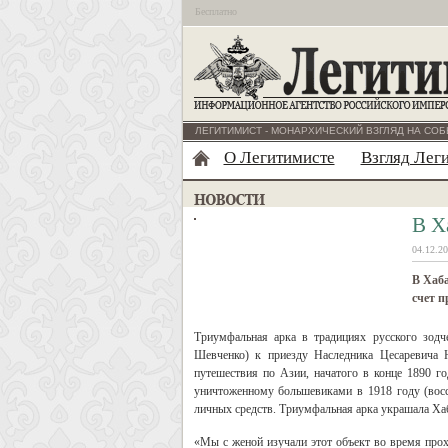
Бесплатно
ЛЕГИТИМИСТ - МОНАРХИЧЕСКИЙ ВЗГЛЯД НА СОБ
О Легитимисте
Взгляд Лег
В Х
04.12.20
В Хаба
счет п
Триумфальная арка в традициях русского зодч
Шевченко) к приезду Наследника Цесаревича 
путешествия по Азии, начатого в конце 1890 
уничтоженному большевиками в 1918 году (восст
личных средств. Триумфальная арка украшала Хаб
«Мы с женой изучали этот объект во время прох