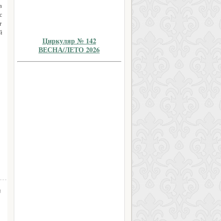
в
с
т
й
Циркуляр № 142
ВЕСНА/ЛЕТО 2026
а