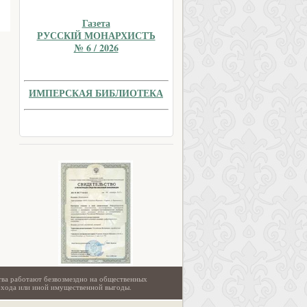
Газета
РУССКIЙ МОНАРХИСТЪ
№ 6 / 2026
ИМПЕРСКАЯ БИБЛИОТЕКА
тва работают безвозмездно на общественных
охода или иной имущественной выгоды.