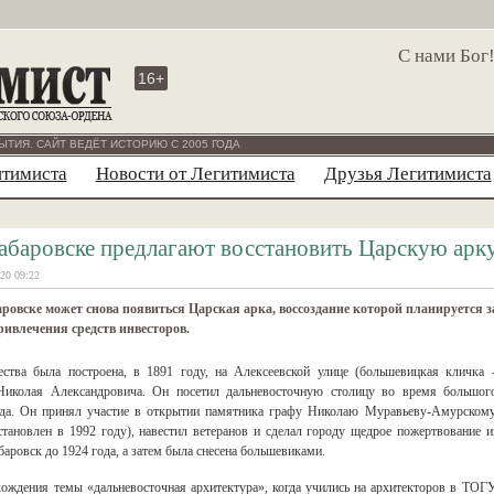
С нами Бог
16+
ЫТИЯ. САЙТ ВЕДЁТ ИСТОРИЮ С 2005 ГОДА
итимиста
Новости от Легитимиста
Друзья Легитимиста
абаровске предлагают восстановить Царскую арк
20 09:22
ровске может снова появиться Царская арка, воссоздание которой планируется з
ривлечения средств инвесторов.
ества была построена, в 1891 году, на Алексеевской улице (большевицкая кличка 
Николая Александровича. Он посетил дальневосточную столицу во время большог
года. Он принял участие в открытии памятника графу Николаю Муравьеву-Амурскому
ановлен в 1992 году), навестил ветеранов и сделал городу щедрое пожертвование и
аровск до 1924 года, а затем была снесена большевиками.
ождения темы «дальневосточная архитектура», когда учились на архитекторов в ТОГУ