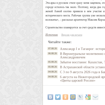
Эта арка в русском стиле сразу меня зацепила, о
городе осталось так мало. Поэтому, когда два г
женой Анной охотно приняли в нем участие и 
исторического места. Рабочая группа уже нескол
волокиты», – рассказал архитектор Максим Корза
Строительство планируется за счет средств инвес
Источник
Версия для печати
Читайте также:
07.08.26
Александр I и Таганрог: истор
06.08.26
В Верхнеуральске молитвенно 
Александровичем
05.08.26
Забытое восстание: Казахстан, 
05.08.26
В Астраханской области устано
04.08.26
С 3 по 9 августа 2026 года в 
04.08.26
6 августа на Нижегородской яр
«Цветы царской России»