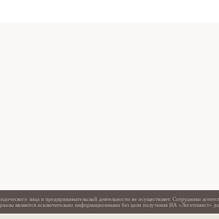
Свидетельство
идического лица и предпринимательской деятельности не осуществляет. Сотрудники агентс
териалы являются исключительно информационными без цели получения ИА «Легитимист» д