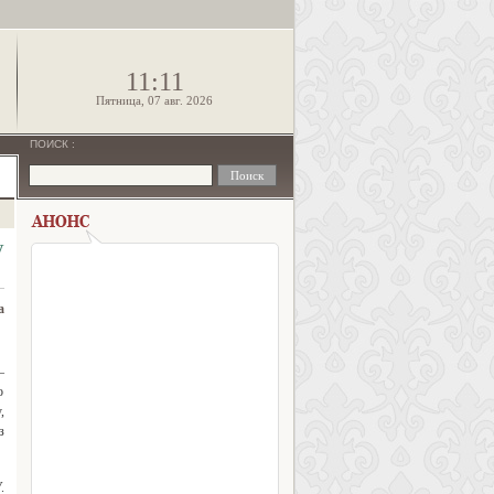
!
11:11
Пятница, 07 авг. 2026
ПОИСК
:
у
а
–
о
,
з
.