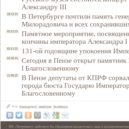
Александру III
В Петербурге почтили память гене
28.12.25
Милорадовича и всех сохранивших
Памятное мероприятие, посвященн
03.12.25
кончины императора Александра I
131-ой годовщине упокоения Импе
03.11.25
Сегодня в Пензе открыт памятник
01.09.25
l Благословенному
В Пензе депутаты от КПРФ сорвал
12.08.25
города бюста Государю Император
Благословенному
Теги:
Александр II
,
памятник
,
Челябинск
ИА «Легитимист» действует без образования юридического лица и предпринимательс