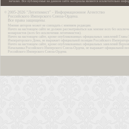
началах. Все публикуемые на данном сайте материалы являются исключительно инф
2005-2026 “Легитимист” - Информационное Агентство
©
Российского Имперского Союза-Ордена.
Все права защищены.
Мнение авторов может не совпадать с мнением редакции.
Ничто на настоящем сайте не должно рассматриваться как мнение всех без исключ
монархистов (всех без исключения легитимистов).
Ничто на настоящем сайте, кроме опубликованных официальных заявлений Главы 
Императорского Дома, не выражает официальной позиции Российского Император
Ничто на настоящем сайте, кроме опубликованных официальных заявлений Верхов
Начальника Российского Имперского Союза-Ордена, не выражает официальной по
Российского Имперского Союза-Ордена.