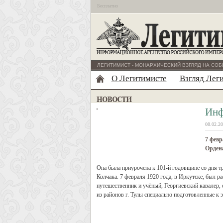
Бесплатно
ЛЕГИТИМИСТ - МОНАРХИЧЕСКИЙ ВЗГЛЯД НА СОБ
О Легитимисте
Взгляд Лег
Инф
08.02.20
7 февр
Ордена
Она была приурочена к 101-й годовщине со дня т
Колчака. 7 февраля 1920 года, в Иркутске, был 
путешественник и учёный, Георгиевский кавалер,
из районов г. Тулы специально подготовленные к