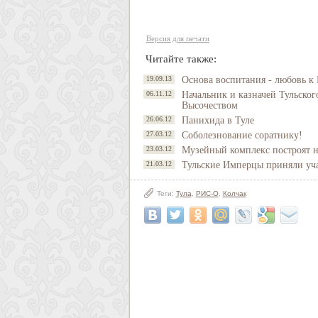
Версия для печати
Читайте также:
19.09.13
Основа воспитания - любовь к 
06.11.12
Начальник и казначей Тульско
Высочеством
26.06.12
Панихида в Туле
27.03.12
Соболезнование соратнику!
23.03.12
Музейный комплекс построят н
21.03.12
Тульские Имперцы приняли уча
Теги:
Тула
,
РИС-О
,
Колчак