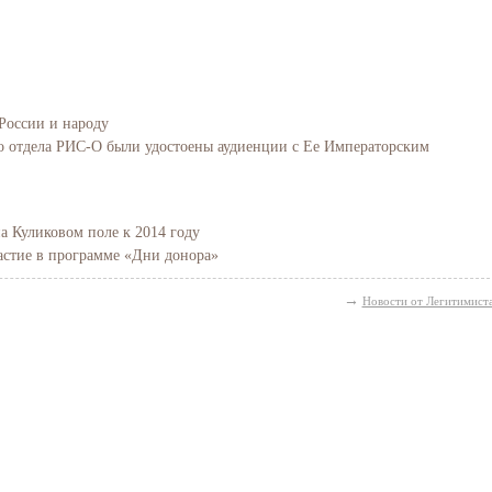
России и народу
го отдела РИС-О были удостоены аудиенции с Ее Императорским
а Куликовом поле к 2014 году
стие в программе «Дни донора»
→
Новости от Легитимист