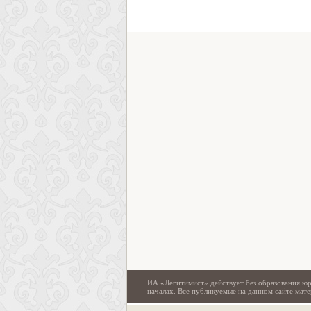
ИА «Легитимист» действует без образования юр
началах. Все публикуемые на данном сайте ма