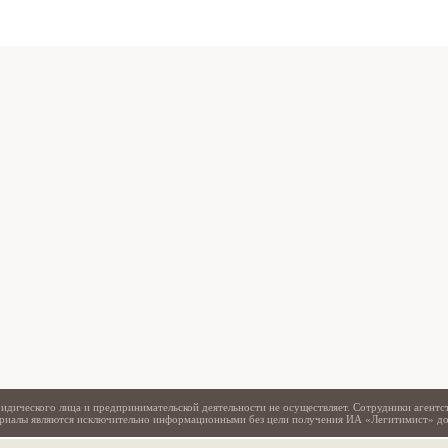
Свидетельство
идического лица и предпринимательской деятельности не осуществляет. Сотрудники агентс
териалы являются исключительно информационными без цели получения ИА «Легитимист» д