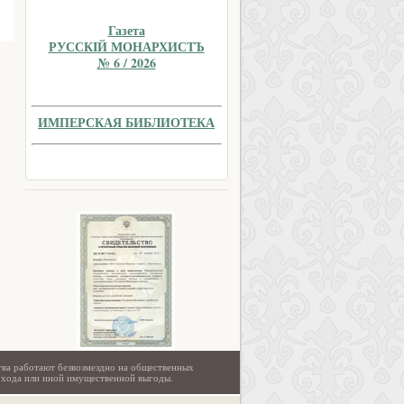
Газета
РУССКIЙ МОНАРХИСТЪ
№ 6 / 2026
ИМПЕРСКАЯ БИБЛИОТЕКА
тва работают безвозмездно на общественных
охода или иной имущественной выгоды.