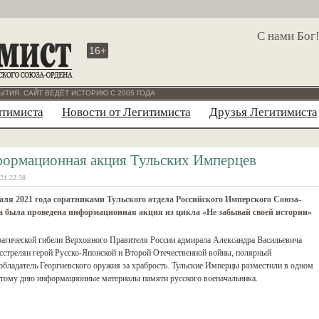
С нами Бог
16+
ЫТИЯ. САЙТ ВЕДЁТ ИСТОРИЮ С 2005 ГОДА
итимиста
Новости от Легитимиста
Друзья Легитимиста
ормационная акция Тульских Имперцев
21 22:38
аля 2021 года соратниками Тульского отдела Российского Имперского Союза-
 была проведена информационная акция из цикла «Не забывай своей истории»
рагической гибели Верховного Правителя России адмирала Александра Васильевича
расстрелян герой Русско-Японской и Второй Отечественной войны, полярный
 обладатель Георгиевского оружия за храбрость. Тульские Имперцы разместили в одном
 этому дню информационные материалы памяти русского военачальника.