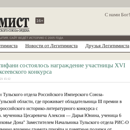
С нами Бог
16+
ЫТИЯ. САЙТ ВЕДЁТ ИСТОРИЮ С 2005 ГОДА
итимиста
Новости от Легитимиста
Друзья Легитимиста
пифани состоялось награждение участницы XVI
ксеевского конкурса
21 15:12
и Тульского отдела Российского Имперского Союза-
льской области, где проживает обладательница III премии в
российского историко-литературного конкурса с
. мученика Цесаревича Алексия — Дарья Юнина, ученица 6
ховье Дона" Заместителем Начальника Тульского отдела РИС-О
енно вручены грамота призёра и памятные подарки от