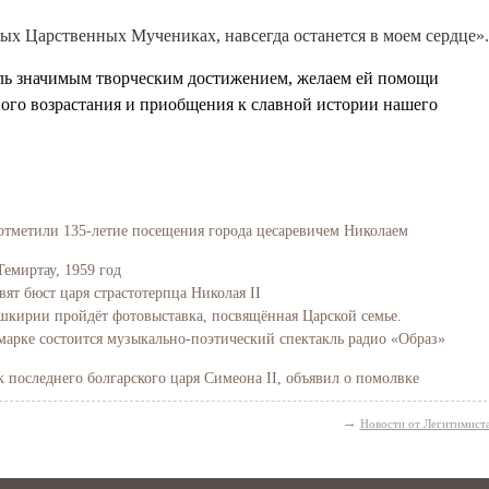
ятых Царственных Мучениках, навсегда останется в моем сердце».
оль значимым творческим достижением, желаем ей помощи
ого возрастания и приобщения к славной истории нашего
отметили 135-летие посещения города цесаревичем Николаем
Свидетельство
Темиртау, 1959 год
вят бюст царя страстотерпца Николая II
Башкирии пройдёт фотовыставка, посвящённая Царской семье.
марке состоится музыкально-поэтический спектакль радио «Образ»
последнего болгарского царя Симеона II, объявил о помолвке
→
Новости от Легитимист