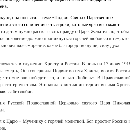
ена.
нкурс, она посвятила теме «Подвиг Святых Царственных
ении этого сочинения есть строки, которые ярко выражают
что детям нужно рассказывать правду о Царе. Желательно, чтобы
ое поколение должно проникнуться горячей любовью к тем, кто
но великое смирение, какое благородство души, силу духа
лючается в служении Христу и России. В ночь на 17 июля 191
ла смерть, Она совершила Подвиг во имя Христа, во имя России
, что «не зло победит зло, а только Любовь». В Православно
растотерпчеством. Это когда христианин терпит во имя Христ
являя беззлобие.
ия Русской Православной Церковью святого Царя Николая
ьи.
ся к Царю –
М
ученику с горячей молитвой, Бог простит Россию 
ие.