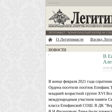
Бесплатно
ЛЕГИТИМИСТ - МОНАРХИЧЕСКИЙ ВЗГЛЯД НА СОБ
О Легитимисте
Взгляд Лег
В Е
Але
25.02.20
В конце февраля 2021 года соратник
Ордена посетили посёлок Епифань Ту
младшей возрастной группе XVI Все
международным участием памяти Св
класса Епифанской СОШ. В ДК "Вер
В.Н.Филатовым Дарье были торжеств