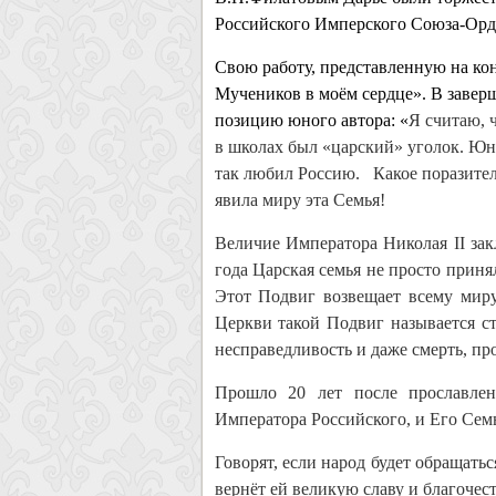
Российского Имперского Союза-Орд
Свою работу, представленную на ко
Мучеников в моём сердце». В заверш
позицию юного автора: «
Я считаю, 
в школах был «царский» уголок. Юн
так любил Россию. Какое поразитель
явила миру эта Семья!
Величие Императора Николая II зак
года Царская семья не просто приня
Этот Подвиг возвещает всему миру
Церкви такой Подвиг называется ст
несправедливость и даже смерть, про
Прошло 20 лет после прославлен
Императора Российского, и Его Сем
Говорят, если народ будет обращать
верн
ё
т ей великую славу и благочест