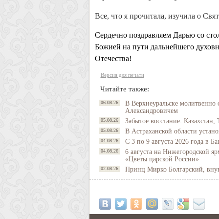
Все, что я прочитала, изучила о Св
Сердечно поздравляем Дарью со ст
Божией на пути дальнейшего духовн
Отечества!
Версия для печати
Читайте также:
06.08.26
В Верхнеуральске молитвенно 
Александровичем
05.08.26
Забытое восстание: Казахстан, 
05.08.26
В Астраханской области устано
04.08.26
С 3 по 9 августа 2026 года в 
04.08.26
6 августа на Нижегородской яр
«Цветы царской России»
02.08.26
Принц Мирко Болгарский, внук 