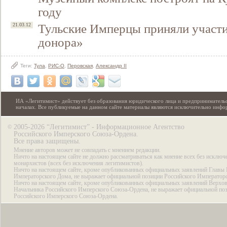
году
Тульские Имперцы приняли участи
21.03.12
донора»
Теги:
Тула
,
РИС-О
,
Перовская
,
Александр II
ИА «Легитимист» действует без образования юридического лица и предпринимательс
началах. Все публикуемые на данном сайте материалы являются исключительно инф
2005-2026 “Легитимист” - Информационное Агентство
©
Российского Имперского Союза-Ордена.
Все права защищены.
Мнение авторов может не совпадать с мнением редакции.
Ничто на настоящем сайте не должно рассматриваться как мнение всех без исключ
монархистов (всех без исключения легитимистов).
Ничто на настоящем сайте, кроме опубликованных официальных заявлений Главы 
Императорского Дома, не выражает официальной позиции Российского Император
Ничто на настоящем сайте, кроме опубликованных официальных заявлений Верхов
Начальника Российского Имперского Союза-Ордена, не выражает официальной по
Российского Имперского Союза-Ордена.