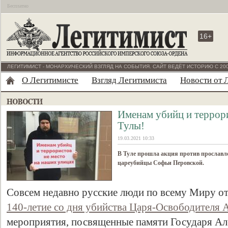
Бесплатно
16+
ЛЕГИТИМИСТ - МОНАРХИЧЕСКИЙ ВЗГЛЯД НА СОБЫТИЯ. САЙТ ВЕДЁТ ИСТОРИЮ С 200
О Легитимисте
Взгляд Легитимиста
Новости от 
Именам убийц и террори
Тулы!
19.03.2021 10:33
В Туле прошла акция против прославл
цареубийцы Софьи Перовской.
Совсем недавно русские люди по всему Миру о
140-летие со дня убийства Царя-Освободителя А
мероприятия, посвященные памяти Государя Ал