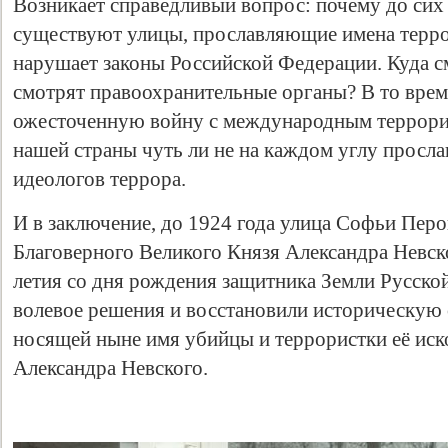
Возникает справедливый вопрос: почему до сих 
существуют улицы, прославляющие имена терро
нарушает законы Российской Федерации. Куда с
смотрят правоохранительные органы? В то время
ожесточенную войну с международным террориз
нашей страны чуть ли не на каждом углу просл
идеологов террора.
И в заключение, до 1924 года улица Софьи Пер
Свидетельство
Благоверного Великого Князя Александра Невско
летия со дня рождения защитника Земли Русско
волевое решения и восстановили историческую 
носящей ныне имя убийцы и террористки её иско
Александра Невского.