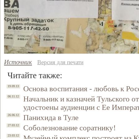
Источник
Версия для печати
Читайте также:
Основа воспитания - любовь к Рос
19.09.13
Начальник и казначей Тульского 
06.11.12
удостоены аудиенции с Ее Импер
Панихида в Туле
26.06.12
Соболезнование соратнику!
27.03.12
Музейный комплекс построят на К
23.03.12